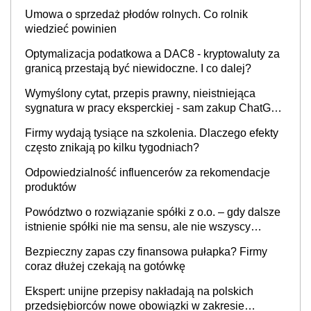
Umowa o sprzedaż płodów rolnych. Co rolnik
wiedzieć powinien
Optymalizacja podatkowa a DAC8 - kryptowaluty za
granicą przestają być niewidoczne. I co dalej?
Wymyślony cytat, przepis prawny, nieistniejąca
sygnatura w pracy eksperckiej - sam zakup ChatGPT
to nie wdrożenie AI w firmie
Firmy wydają tysiące na szkolenia. Dlaczego efekty
często znikają po kilku tygodniach?
Odpowiedzialność influencerów za rekomendacje
produktów
Powództwo o rozwiązanie spółki z o.o. – gdy dalsze
istnienie spółki nie ma sensu, ale nie wszyscy
wspólnicy są tego zdania
Bezpieczny zapas czy finansowa pułapka? Firmy
coraz dłużej czekają na gotówkę
Ekspert: unijne przepisy nakładają na polskich
przedsiębiorców nowe obowiązki w zakresie