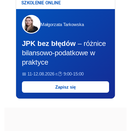
SZKOLENIE ONLINE
Małgorzata Tarkowska
JPK bez błędów
– różnice
bilansowo-podatkowe w
praktyce
📅 11-12.08.2026 r.
🕐 9:00-15:00
Zapisz się