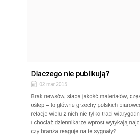
Dlaczego nie publikują?
02 mar 2015
Brak newsów, słaba jakość materiałów, częst
oślep – to główne grzechy polskich piaro
relacje wielu z nich nie tylko traci wiaryg
I chociaż dziennikarze wprost wytykają najc
czy branża reaguje na te sygnały?