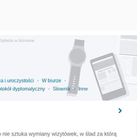
tykieta w biznesie
ia i uroczystości
W biurze
otokół dyplomatyczny
Słownik
Inne
 nie sztuka wymiany wizytówek, w ślad za którą