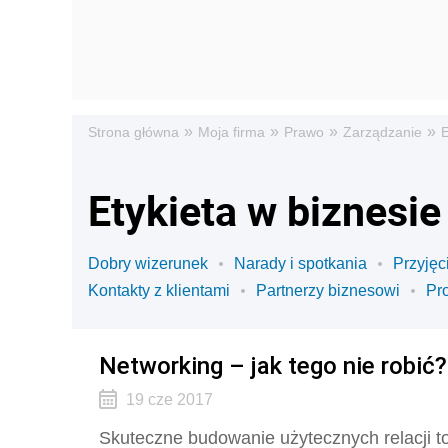
»
»
»
»
Strona główna
Moja firma
Prawo
Zarządzanie
E
Etykieta w biznesie
Dobry wizerunek
Narady i spotkania
Przyjęc
Kontakty z klientami
Partnerzy biznesowi
Pr
Networking – jak tego nie robić?
19 cze 2017
Skuteczne budowanie użytecznych relacji to