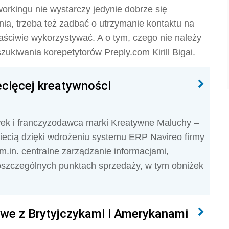
workingu nie wystarczy jedynie dobrze się
a, trzeba też zadbać o utrzymanie kontaktu na
łaściwie wykorzystywać. A o tym, czego nie należy
szukiwania korepetytorów Preply.com Kirill Bigai.
ecięcej kreatywności
wek i franczyzodawca marki Kreatywne Maluchy –
 siecią dzięki wdrożeniu systemu ERP Navireo firmy
.in. centralne zarządzanie informacjami,
oszczególnych punktach sprzedaży, w tym obniżek
we z Brytyjczykami i Amerykanami