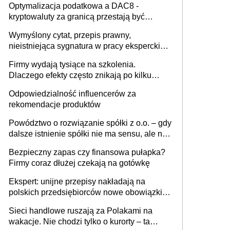
Optymalizacja podatkowa a DAC8 -
kryptowaluty za granicą przestają być
niewidoczne. I co dalej?
Wymyślony cytat, przepis prawny,
nieistniejąca sygnatura w pracy eksperckiej -
sam zakup ChatGPT to nie wdrożenie AI w
Firmy wydają tysiące na szkolenia.
firmie
Dlaczego efekty często znikają po kilku
tygodniach?
Odpowiedzialność influencerów za
rekomendacje produktów
Powództwo o rozwiązanie spółki z o.o. – gdy
dalsze istnienie spółki nie ma sensu, ale nie
wszyscy wspólnicy są tego zdania
Bezpieczny zapas czy finansowa pułapka?
Firmy coraz dłużej czekają na gotówkę
Ekspert: unijne przepisy nakładają na
polskich przedsiębiorców nowe obowiązki w
zakresie opakowań
Sieci handlowe ruszają za Polakami na
wakacje. Nie chodzi tylko o kurorty – ta