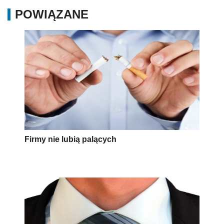
POWIĄZANE
Firmy nie lubią palących