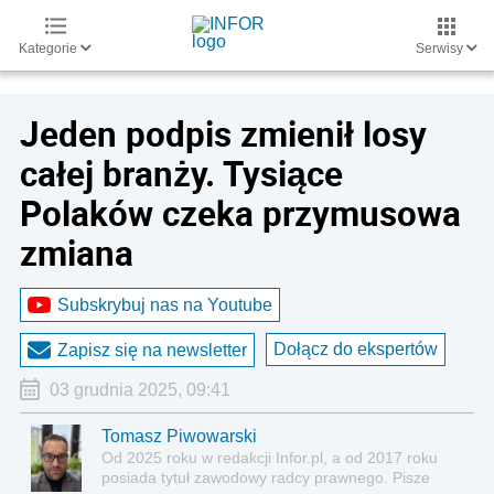
Kategorie
Serwisy
Jeden podpis zmienił losy
całej branży. Tysiące
Polaków czeka przymusowa
zmiana
Subskrybuj nas na Youtube
Dołącz do ekspertów
Zapisz się na newsletter
03 grudnia 2025, 09:41
Tomasz Piwowarski
Od 2025 roku w redakcji Infor.pl, a od 2017 roku
posiada tytuł zawodowy radcy prawnego. Pisze