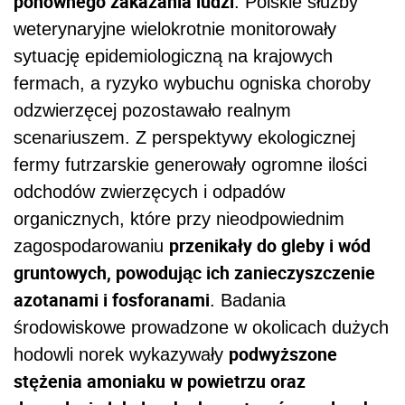
ponownego zakażania ludzi
. Polskie służby
weterynaryjne wielokrotnie monitorowały
sytuację epidemiologiczną na krajowych
fermach, a ryzyko wybuchu ogniska choroby
odzwierzęcej pozostawało realnym
scenariuszem. Z perspektywy ekologicznej
fermy futrzarskie generowały ogromne ilości
odchodów zwierzęcych i odpadów
organicznych, które przy nieodpowiednim
przenikały do gleby i wód
zagospodarowaniu
gruntowych, powodując ich zanieczyszczenie
azotanami i fosforanami
. Badania
środowiskowe prowadzone w okolicach dużych
podwyższone
hodowli norek wykazywały
stężenia amoniaku w powietrzu oraz