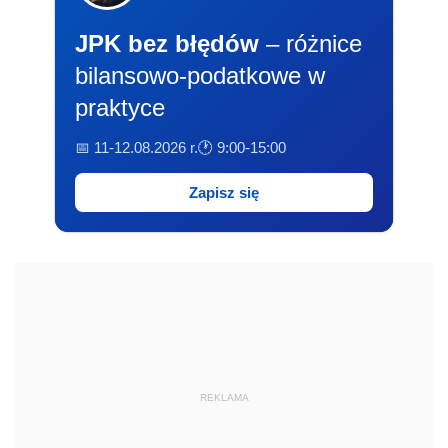
JPK bez błędów
– różnice
bilansowo-podatkowe w
praktyce
📅 11-12.08.2026 r.
🕐 9:00-15:00
Zapisz się
REKLAMA