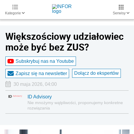
Kategorie
Serwisy
Większościowy udziałowiec
może być bez ZUS?
Subskrybuj nas na Youtube
Dołącz do ekspertów
Zapisz się na newsletter
30 maja 2026, 04:00
ID Advisory
Nie mnożymy wątpliwości, proponujemy konkretne
rozwiązania