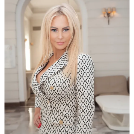
także działalnością charytatywną, współautorka
prac naukowych z dziedziny ochrony zdrowia,
Dziekan Wydziału Medycznego Akademii
Górnośląskiej im. Wojciecha Korfantego w
Katowicach.