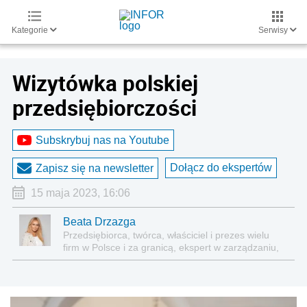
Kategorie
Serwisy
Wizytówka polskiej
przedsiębiorczości
Subskrybuj nas na Youtube
Dołącz do ekspertów
Zapisz się na newsletter
15 maja 2023, 16:06
Beata Drzazga
Przedsiębiorca, twórca, właściciel i prezes wielu
firm w Polsce i za granicą, ekspert w zarządzaniu,
ceniona prelegentka na konferencjach
ekonomicznych i medycznych, autorka tekstów
biznesowych dla przedsiębiorców, inspiruje i
doradza innym w prowadzeniu biznesu, zajmuje się