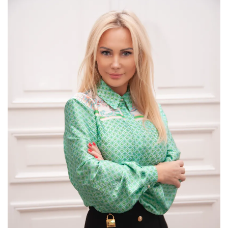
także działalnością charytatywną, współautorka
prac naukowych z dziedziny ochrony zdrowia,
Dziekan Wydziału Medycznego Akademii
Górnośląskiej im. Wojciecha Korfantego w
Katowicach.