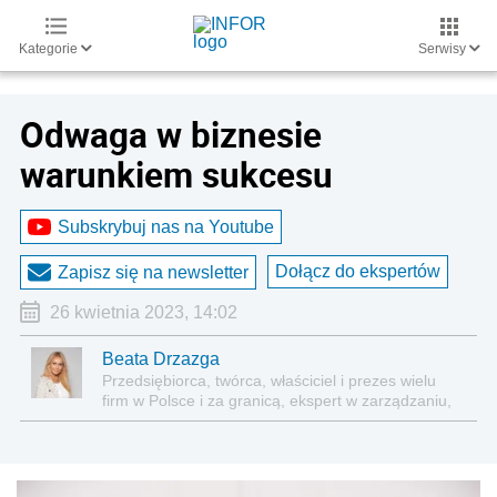
Kategorie
Serwisy
Odwaga w biznesie
warunkiem sukcesu
Subskrybuj nas na Youtube
Dołącz do ekspertów
Zapisz się na newsletter
26 kwietnia 2023, 14:02
Beata Drzazga
Przedsiębiorca, twórca, właściciel i prezes wielu
firm w Polsce i za granicą, ekspert w zarządzaniu,
ceniona prelegentka na konferencjach
ekonomicznych i medycznych, autorka tekstów
biznesowych dla przedsiębiorców, inspiruje i
doradza innym w prowadzeniu biznesu, zajmuje się