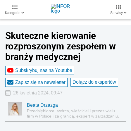
Kategorie
Serwisy
Skuteczne kierowanie
rozproszonym zespołem w
branży medycznej
Subskrybuj nas na Youtube
Dołącz do ekspertów
Zapisz się na newsletter
26 kwietnia 2024, 09:47
Beata Drzazga
Przedsiębiorca, twórca, właściciel i prezes wielu
firm w Polsce i za granicą, ekspert w zarządzaniu,
ceniona prelegentka na konferencjach
ekonomicznych i medycznych, autorka tekstów