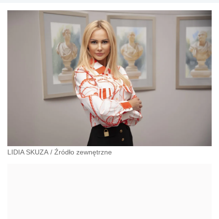
biznesowych dla przedsiębiorców, inspiruje i
doradza innym w prowadzeniu biznesu, zajmuje się
także działalnością charytatywną, współautorka
prac naukowych z dziedziny ochrony zdrowia,
Dziekan Wydziału Medycznego Akademii
Górnośląskiej im. Wojciecha Korfantego w
Katowicach.
LIDIA SKUZA
/
Źródło zewnętrzne