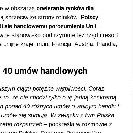
otwierania rynków dla
ie w obszarze
olscy
ą sprzeciw ze strony rolników. P
ili się handlowemu porozumieniu Unii
wne stanowisko podtrzymuje też rząd i resort
unijne kraje, m.in. Francja, Austria, Irlandia,
łe 40 umów handlowych
szym ciągu potężne wątpliwości. Coraz
 to, że nie chodzi tylko o tę jedną konkretną
h ponad 40 różnych umów o wolnym handlu i
 umów się sumują. W związku z tym Polska
rzeba rozpatrzeć
– podkreśla w rozmowie z