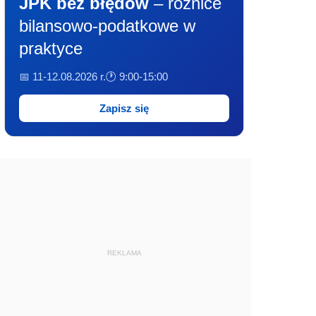
JPK bez błędów
– różnice
bilansowo-podatkowe w
praktyce
📅 11-12.08.2026 r.
🕐 9:00-15:00
Zapisz się
REKLAMA