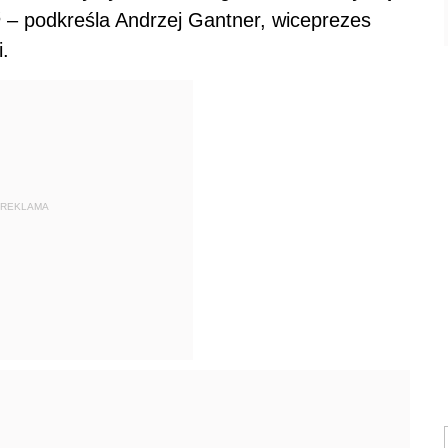
ń
– podkreśla Andrzej Gantner, wiceprezes
.
REKLAMA