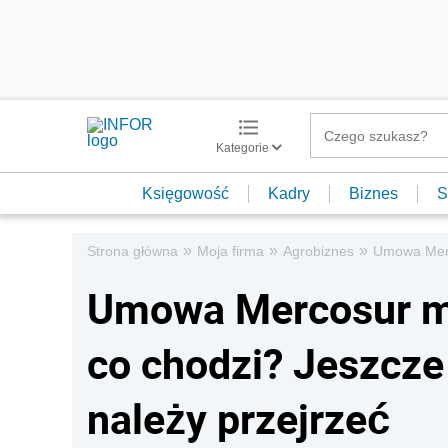
Kategorie
Księgowość
Kadry
Biznes
S
»
»
»
Strona główna
Moja firma
Agrobiznes
Umowa Merc
Umowa Mercosur mo
co chodzi? Jeszcz
należy przejrzeć