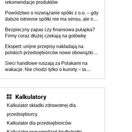
rekomendacje produktów
Powództwo o rozwiązanie spółki z o.o. – gdy
dalsze istnienie spółki nie ma sensu, ale nie
wszyscy wspólnicy są tego zdania
Bezpieczny zapas czy finansowa pułapka?
Firmy coraz dłużej czekają na gotówkę
Ekspert: unijne przepisy nakładają na
polskich przedsiębiorców nowe obowiązki w
zakresie opakowań
Sieci handlowe ruszają za Polakami na
wakacje. Nie chodzi tylko o kurorty – ta
walka o portfele klientów dzieje się także
tam, gdzie wielu spędzi urlop po cichu
Kalkulatory
Kalkulator składki zdrowotnej dla
przedsiębiorcy
Kalkulator dla przedsiębiorców
Kalkulator wynagrodzeń brutto/netto