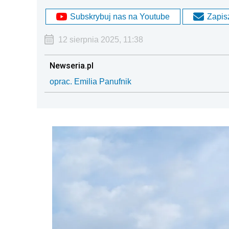
Subskrybuj nas na Youtube
Zapisz
12 sierpnia 2025, 11:38
Newseria.pl
oprac. Emilia Panufnik