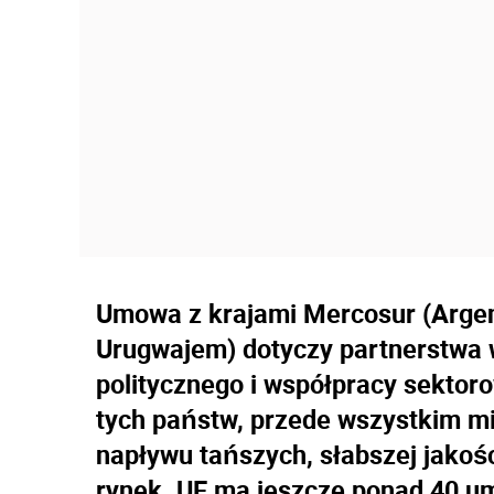
Umowa z krajami Mercosur (Argen
Urugwajem) dotyczy partnerstwa w
politycznego i współpracy sektoro
tych państw, przede wszystkim mię
napływu tańszych, słabszej jakośc
rynek. UE ma jeszcze ponad 40 um