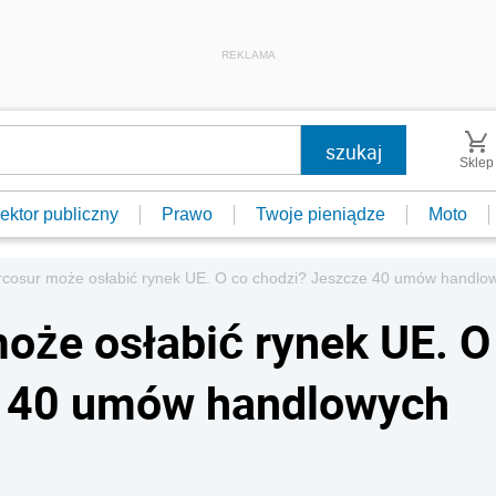
REKLAMA
Sklep
ektor publiczny
Prawo
Twoje pieniądze
Moto
osur może osłabić rynek UE. O co chodzi? Jeszcze 40 umów handlowy
że osłabić rynek UE. O
e 40 umów handlowych