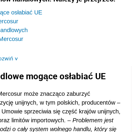
ące osłabiać UE
ercosur
handlowych
 Mercosur
ozwiń
>
ndlowe mogące osłabiać UE
Mercosur może znacząco zaburzyć
ozycję unijnych, w tym polskich, producentów –
. Umowie sprzeciwia się część krajów unijnych,
oraz limitów importowych. –
Problemem jest
odzi o cały system wolnego handlu, który się