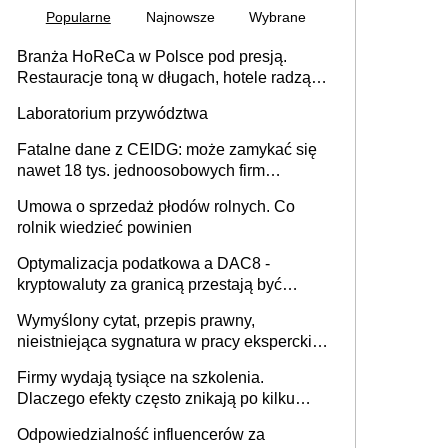
Popularne
Najnowsze
Wybrane
Branża HoReCa w Polsce pod presją.
Restauracje toną w długach, hotele radzą
sobie lepiej [GOŚĆ INFOR.PL]
Laboratorium przywództwa
Fatalne dane z CEIDG: może zamykać się
nawet 18 tys. jednoosobowych firm
miesięcznie
Umowa o sprzedaż płodów rolnych. Co
rolnik wiedzieć powinien
Optymalizacja podatkowa a DAC8 -
kryptowaluty za granicą przestają być
niewidoczne. I co dalej?
Wymyślony cytat, przepis prawny,
nieistniejąca sygnatura w pracy eksperckiej -
sam zakup ChatGPT to nie wdrożenie AI w
Firmy wydają tysiące na szkolenia.
firmie
Dlaczego efekty często znikają po kilku
tygodniach?
Odpowiedzialność influencerów za