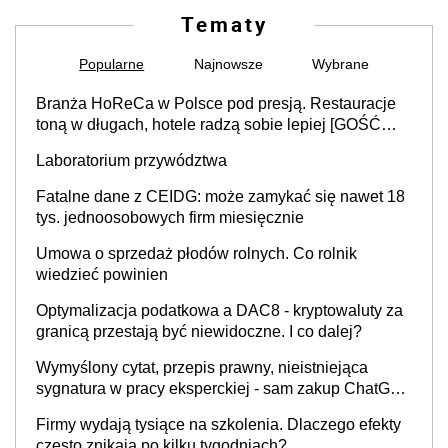
Tematy
Popularne
Najnowsze
Wybrane
Branża HoReCa w Polsce pod presją. Restauracje
toną w długach, hotele radzą sobie lepiej [GOŚĆ
INFOR.PL]
Laboratorium przywództwa
Fatalne dane z CEIDG: może zamykać się nawet 18
tys. jednoosobowych firm miesięcznie
Umowa o sprzedaż płodów rolnych. Co rolnik
wiedzieć powinien
Optymalizacja podatkowa a DAC8 - kryptowaluty za
granicą przestają być niewidoczne. I co dalej?
Wymyślony cytat, przepis prawny, nieistniejąca
sygnatura w pracy eksperckiej - sam zakup ChatGPT
to nie wdrożenie AI w firmie
Firmy wydają tysiące na szkolenia. Dlaczego efekty
często znikają po kilku tygodniach?