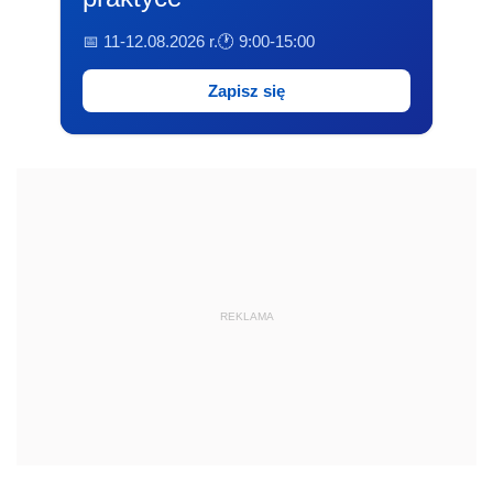
📅 11-12.08.2026 r.
🕐 9:00-15:00
Zapisz się
REKLAMA