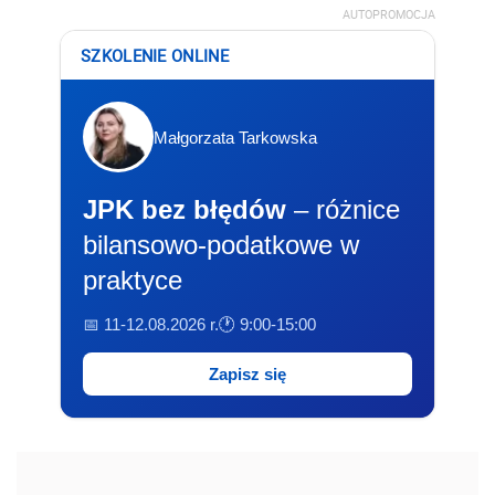
AUTOPROMOCJA
SZKOLENIE ONLINE
Małgorzata Tarkowska
JPK bez błędów
– różnice
bilansowo-podatkowe w
praktyce
📅 11-12.08.2026 r.
🕐 9:00-15:00
Zapisz się