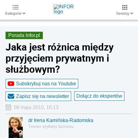
Kategorie
Serwisy
Porada Infor.pl
Jaka jest różnica między
przyjęciem prywatnym i
służbowym?
Subskrybuj nas na Youtube
Dołącz do ekspertów
Zapisz się na newsletter
06 maja 2010, 16:13
dr Irena Kamińska-Radomska
Trener etykiety biznesu