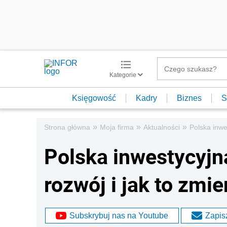
Kategorie
Księgowość
Kadry
Biznes
S
»
»
»
Strona główna
Moja firma
Aktualności
Polska inwe
Polska inwestycyjn
rozwój i jak to zmie
Subskrybuj nas na Youtube
Zapisz