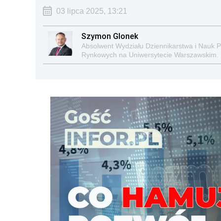
03 lipca 2025, 13:21
Szymon Glonek
Absolwent Wydziału Dziennikarstwa i Nauk 
Rynkowych na Uniwersytecie Warszawskim.