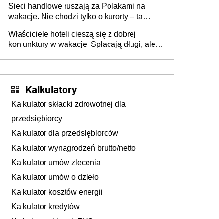
Sieci handlowe ruszają za Polakami na
wakacje. Nie chodzi tylko o kurorty – ta
walka o portfele klientów dzieje się także
Właściciele hoteli cieszą się z dobrej
tam, gdzie wielu spędzi urlop po cichu
koniunktury w wakacje. Spłacają długi, ale
już martwią się, co będzie jesienią
Kalkulatory
Kalkulator składki zdrowotnej dla
przedsiębiorcy
Kalkulator dla przedsiębiorców
Kalkulator wynagrodzeń brutto/netto
Kalkulator umów zlecenia
Kalkulator umów o dzieło
Kalkulator kosztów energii
Kalkulator kredytów