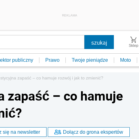
REKLAMA
Sklep
ektor publiczny
Prawo
Twoje pieniądze
Moto
stycyjna zapaść – co hamuje rozwój i jak to zmienić?
a zapaść – co hamuje
nić?
 się na newsletter
Dołącz do grona ekspertów