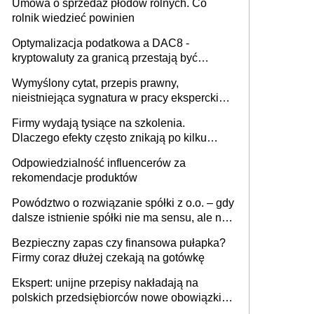
Umowa o sprzedaż płodów rolnych. Co
rolnik wiedzieć powinien
Optymalizacja podatkowa a DAC8 -
kryptowaluty za granicą przestają być
niewidoczne. I co dalej?
Wymyślony cytat, przepis prawny,
nieistniejąca sygnatura w pracy eksperckiej -
sam zakup ChatGPT to nie wdrożenie AI w
Firmy wydają tysiące na szkolenia.
firmie
Dlaczego efekty często znikają po kilku
tygodniach?
Odpowiedzialność influencerów za
rekomendacje produktów
Powództwo o rozwiązanie spółki z o.o. – gdy
dalsze istnienie spółki nie ma sensu, ale nie
wszyscy wspólnicy są tego zdania
Bezpieczny zapas czy finansowa pułapka?
Firmy coraz dłużej czekają na gotówkę
Ekspert: unijne przepisy nakładają na
polskich przedsiębiorców nowe obowiązki w
zakresie opakowań