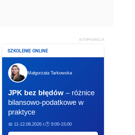
AUTOPROMOCJA
SZKOLENIE ONLINE
Małgorzata Tarkowska
JPK bez błędów
– różnice
bilansowo-podatkowe w
praktyce
📅 11-12.08.2026 r.
🕐 9:00-15:00