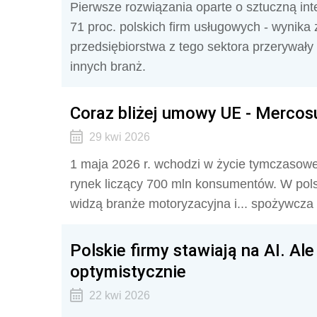
Pierwsze rozwiązania oparte o sztuczną int
71 proc. polskich firm usługowych - wynika
przedsiębiorstwa z tego sektora przerywały
innych branż.
Coraz bliżej umowy UE - Mercosu
29 kwi 2026
1 maja 2026 r. wchodzi w życie tymczaso
rynek liczący 700 mln konsumentów. W pols
widzą branże motoryzacyjna i... spożywcza 
Polskie firmy stawiają na AI. Al
optymistycznie
22 kwi 2026