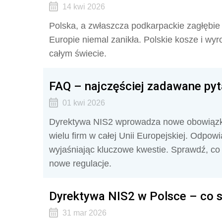
14 kwi 2026
Polska, a zwłaszcza podkarpackie zagłębie w
Europie niemal zanikła. Polskie kosze i wy
całym świecie.
FAQ – najczęściej zadawane pyt
01 kwi 2026
Dyrektywa NIS2 wprowadza nowe obowiązki 
wielu firm w całej Unii Europejskiej. Odpow
wyjaśniając kluczowe kwestie. Sprawdź, co 
nowe regulacje.
Dyrektywa NIS2 w Polsce – co si
31 mar 2026