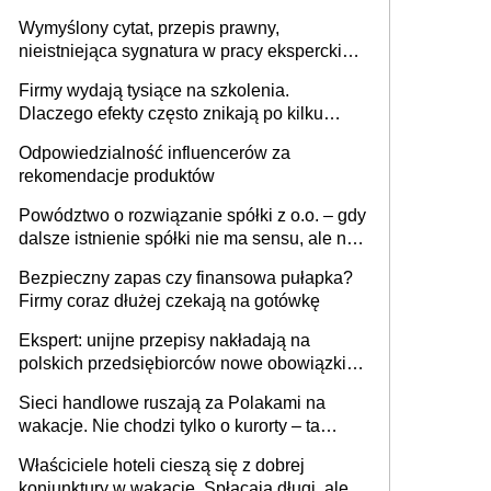
niewidoczne. I co dalej?
Wymyślony cytat, przepis prawny,
nieistniejąca sygnatura w pracy eksperckiej -
sam zakup ChatGPT to nie wdrożenie AI w
Firmy wydają tysiące na szkolenia.
firmie
Dlaczego efekty często znikają po kilku
tygodniach?
Odpowiedzialność influencerów za
rekomendacje produktów
Powództwo o rozwiązanie spółki z o.o. – gdy
dalsze istnienie spółki nie ma sensu, ale nie
wszyscy wspólnicy są tego zdania
Bezpieczny zapas czy finansowa pułapka?
Firmy coraz dłużej czekają na gotówkę
Ekspert: unijne przepisy nakładają na
polskich przedsiębiorców nowe obowiązki w
zakresie opakowań
Sieci handlowe ruszają za Polakami na
wakacje. Nie chodzi tylko o kurorty – ta
walka o portfele klientów dzieje się także
Właściciele hoteli cieszą się z dobrej
tam, gdzie wielu spędzi urlop po cichu
koniunktury w wakacje. Spłacają długi, ale