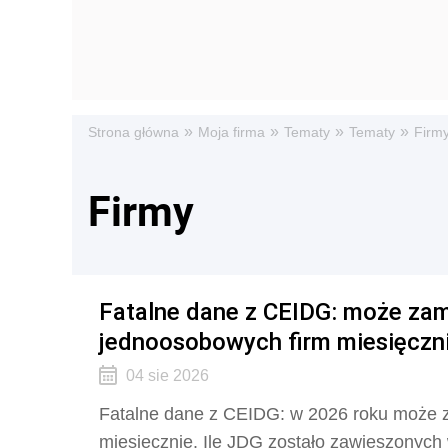
»
»
»
»
Strona główna
Moja firma
Tematy
Tematy
Firm
Firmy
Fatalne dane z CEIDG: może zam
jednoosobowych firm miesięczn
04 sie 2026
Fatalne dane z CEIDG: w 2026 roku może z
miesięcznie. Ile JDG zostało zawieszonych 