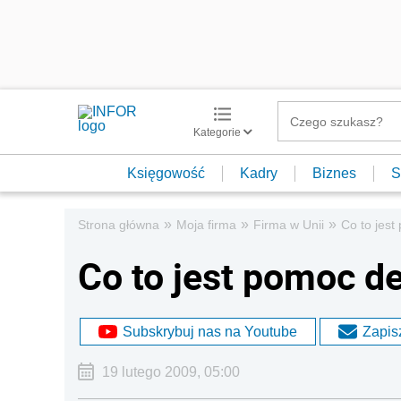
Kategorie
Księgowość
Kadry
Biznes
S
»
»
»
Strona główna
Moja firma
Firma w Unii
Co to jest
Co to jest pomoc d
Subskrybuj nas na Youtube
Zapisz
19 lutego 2009, 05:00