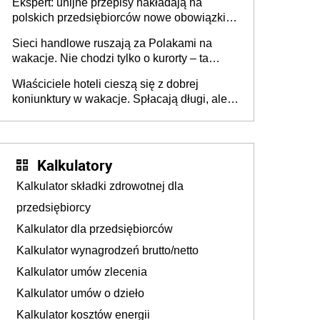
Ekspert: unijne przepisy nakładają na
polskich przedsiębiorców nowe obowiązki w
zakresie opakowań
Sieci handlowe ruszają za Polakami na
wakacje. Nie chodzi tylko o kurorty – ta
walka o portfele klientów dzieje się także
Właściciele hoteli cieszą się z dobrej
tam, gdzie wielu spędzi urlop po cichu
koniunktury w wakacje. Spłacają długi, ale
już martwią się, co będzie jesienią
Kalkulatory
Kalkulator składki zdrowotnej dla
przedsiębiorcy
Kalkulator dla przedsiębiorców
Kalkulator wynagrodzeń brutto/netto
Kalkulator umów zlecenia
Kalkulator umów o dzieło
Kalkulator kosztów energii