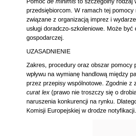
Pomoc
de minimis
to szczególny rodzaj 
przedsiębiorcom. W ramach tej pomocy 
związane z organizacją imprez i wydarzeń
usługi doradczo-szkoleniowe. Może być o
gospodarczej.
UZASADNIENIE
Zakres, procedury oraz obszar pomocy pu
wpływu na wymianę handlową między pa
przez przepisy wspólnotowe. Zgodnie z
curat lex
(prawo nie troszczy się o drobi
naruszenia konkurencji na rynku. Dlateg
Komisji Europejskiej w drodze notyfikacji