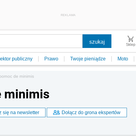
REKLAMA
Sklep
ektor publiczny
Prawo
Twoje pieniądze
Moto
 pomoc de minimis
e minimis
 się na newsletter
Dołącz do grona ekspertów