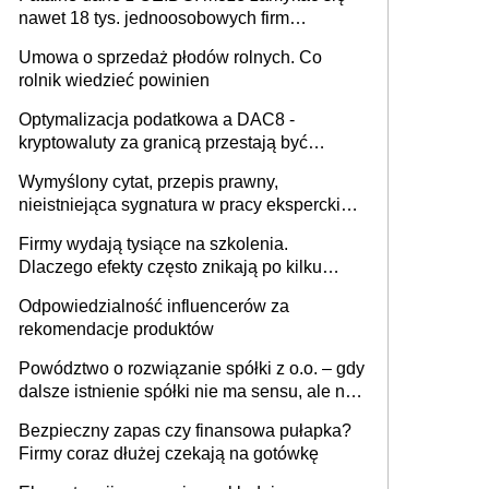
nawet 18 tys. jednoosobowych firm
miesięcznie
Umowa o sprzedaż płodów rolnych. Co
rolnik wiedzieć powinien
Optymalizacja podatkowa a DAC8 -
kryptowaluty za granicą przestają być
niewidoczne. I co dalej?
Wymyślony cytat, przepis prawny,
nieistniejąca sygnatura w pracy eksperckiej -
sam zakup ChatGPT to nie wdrożenie AI w
Firmy wydają tysiące na szkolenia.
firmie
Dlaczego efekty często znikają po kilku
tygodniach?
Odpowiedzialność influencerów za
rekomendacje produktów
Powództwo o rozwiązanie spółki z o.o. – gdy
dalsze istnienie spółki nie ma sensu, ale nie
wszyscy wspólnicy są tego zdania
Bezpieczny zapas czy finansowa pułapka?
Firmy coraz dłużej czekają na gotówkę