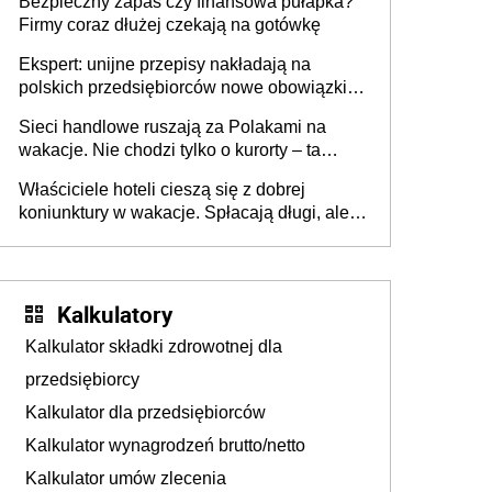
Bezpieczny zapas czy finansowa pułapka?
Firmy coraz dłużej czekają na gotówkę
Ekspert: unijne przepisy nakładają na
polskich przedsiębiorców nowe obowiązki w
zakresie opakowań
Sieci handlowe ruszają za Polakami na
wakacje. Nie chodzi tylko o kurorty – ta
walka o portfele klientów dzieje się także
Właściciele hoteli cieszą się z dobrej
tam, gdzie wielu spędzi urlop po cichu
koniunktury w wakacje. Spłacają długi, ale
już martwią się, co będzie jesienią
Kalkulatory
Kalkulator składki zdrowotnej dla
przedsiębiorcy
Kalkulator dla przedsiębiorców
Kalkulator wynagrodzeń brutto/netto
Kalkulator umów zlecenia