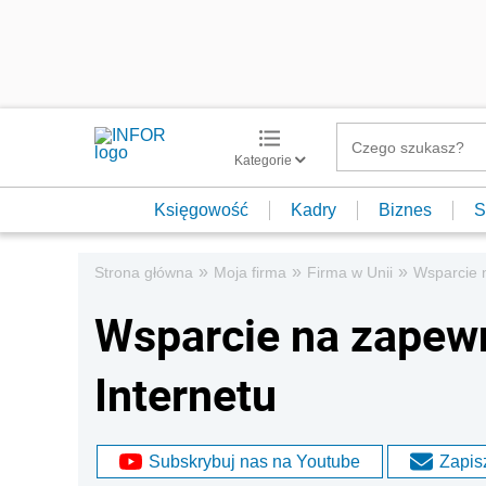
Kategorie
Księgowość
Kadry
Biznes
S
»
»
»
Strona główna
Moja firma
Firma w Unii
Wsparcie 
Wsparcie na zapew
Internetu
Subskrybuj nas na Youtube
Zapisz