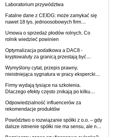
Laboratorium przywództwa
Fatalne dane z CEIDG: może zamykać się
nawet 18 tys. jednoosobowych firm
miesięcznie
Umowa o sprzedaż płodów rolnych. Co
rolnik wiedzieć powinien
Optymalizacja podatkowa a DAC8 -
kryptowaluty za granicą przestają być
niewidoczne. I co dalej?
Wymyślony cytat, przepis prawny,
nieistniejąca sygnatura w pracy eksperckiej -
sam zakup ChatGPT to nie wdrożenie AI w
Firmy wydają tysiące na szkolenia.
firmie
Dlaczego efekty często znikają po kilku
tygodniach?
Odpowiedzialność influencerów za
rekomendacje produktów
Powództwo o rozwiązanie spółki z o.o. – gdy
dalsze istnienie spółki nie ma sensu, ale nie
wszyscy wspólnicy są tego zdania