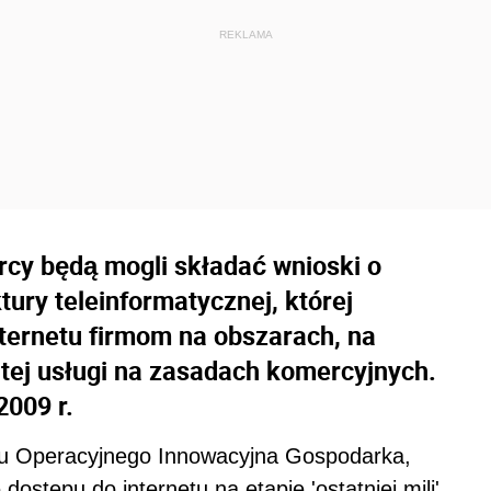
orcy będą mogli składać wnioski o
ury teleinformatycznej, której
ternetu firmom na obszarach, na
 tej usługi na zasadach komercyjnych.
2009 r.
u Operacyjnego Innowacyjna Gospodarka,
 dostępu do internetu na etapie 'ostatniej mili'.