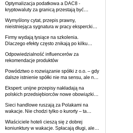
Optymalizacja podatkowa a DAC8 -
kryptowaluty za granicą przestają być
niewidoczne. I co dalej?
Wymyślony cytat, przepis prawny,
nieistniejąca sygnatura w pracy eksperckiej -
sam zakup ChatGPT to nie wdrożenie AI w
Firmy wydają tysiące na szkolenia.
firmie
Dlaczego efekty często znikają po kilku
tygodniach?
Odpowiedzialność influencerów za
rekomendacje produktów
Powództwo o rozwiązanie spółki z o.o. – gdy
dalsze istnienie spółki nie ma sensu, ale nie
wszyscy wspólnicy są tego zdania
Ekspert: unijne przepisy nakładają na
polskich przedsiębiorców nowe obowiązki w
zakresie opakowań
Sieci handlowe ruszają za Polakami na
wakacje. Nie chodzi tylko o kurorty – ta
walka o portfele klientów dzieje się także
Właściciele hoteli cieszą się z dobrej
tam, gdzie wielu spędzi urlop po cichu
koniunktury w wakacje. Spłacają długi, ale