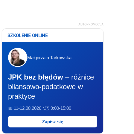
AUTOPROMOCJA
SZKOLENIE ONLINE
Małgorzata Tarkowska
JPK bez błędów
– różnice
bilansowo-podatkowe w
praktyce
📅 11-12.08.2026 r.
🕐 9:00-15:00
Zapisz się