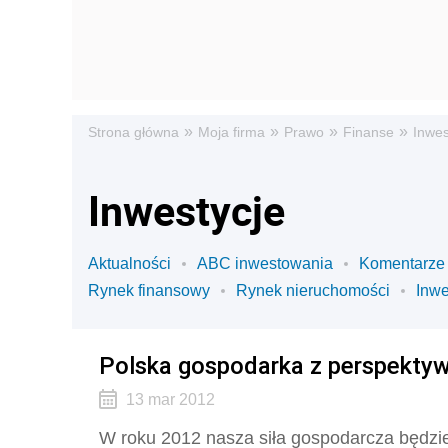
»
»
»
»
Strona główna
Moja firma
Prawo
Finanse
Inwes
Inwestycje
Aktualności
ABC inwestowania
Komentarze
Rynek finansowy
Rynek nieruchomości
Inwe
Polska gospodarka z perspektyw
13 mar 2012
W roku 2012 nasza siła gospodarcza będzie