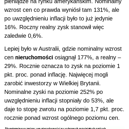
pieniądze na rynku amerykańskim. Nominalny
wzrost cen co prawda wyniósł tam 131%, ale
po uwzględnieniu inflacji było to już jedynie
16%. Roczny realny zysk stanowił więc
zaledwie 0,6%.
Lepiej było w Australii, gdzie nominalny wzrost
nieruchomości
cen
osiągnął 177%, a realny –
29%. Rocznie oznacza to zysk na poziomie 1
pkt. proc. ponad inflację. Najwięcej mogli
zarobić inwestorzy w Wielkiej Brytanii.
Nominalne zyski na poziomie 252% po
uwzględnieniu inflacji stopniały do 53%, ale
daje to stopę zwrotu na poziomie 1,7 pkt. proc.
rocznie ponad wzrost ogólnego poziomu cen.