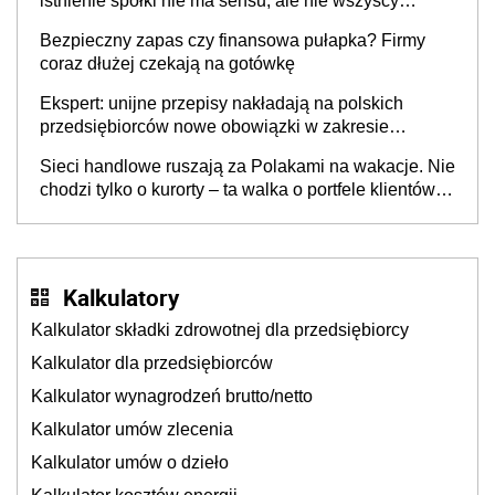
istnienie spółki nie ma sensu, ale nie wszyscy
wspólnicy są tego zdania
Bezpieczny zapas czy finansowa pułapka? Firmy
coraz dłużej czekają na gotówkę
Ekspert: unijne przepisy nakładają na polskich
przedsiębiorców nowe obowiązki w zakresie
opakowań
Sieci handlowe ruszają za Polakami na wakacje. Nie
chodzi tylko o kurorty – ta walka o portfele klientów
dzieje się także tam, gdzie wielu spędzi urlop po
cichu
Kalkulatory
Kalkulator składki zdrowotnej dla przedsiębiorcy
Kalkulator dla przedsiębiorców
Kalkulator wynagrodzeń brutto/netto
Kalkulator umów zlecenia
Kalkulator umów o dzieło