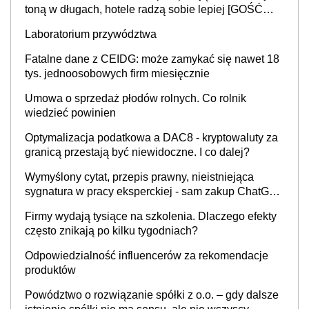
toną w długach, hotele radzą sobie lepiej [GOŚĆ
INFOR.PL]
Laboratorium przywództwa
Fatalne dane z CEIDG: może zamykać się nawet 18
tys. jednoosobowych firm miesięcznie
Umowa o sprzedaż płodów rolnych. Co rolnik
wiedzieć powinien
Optymalizacja podatkowa a DAC8 - kryptowaluty za
granicą przestają być niewidoczne. I co dalej?
Wymyślony cytat, przepis prawny, nieistniejąca
sygnatura w pracy eksperckiej - sam zakup ChatGPT
to nie wdrożenie AI w firmie
Firmy wydają tysiące na szkolenia. Dlaczego efekty
często znikają po kilku tygodniach?
Odpowiedzialność influencerów za rekomendacje
produktów
Powództwo o rozwiązanie spółki z o.o. – gdy dalsze