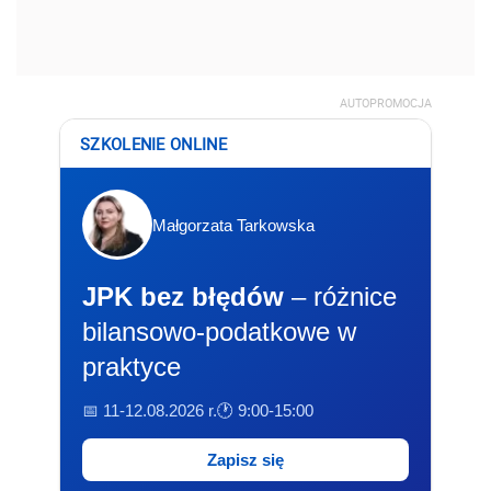
AUTOPROMOCJA
SZKOLENIE ONLINE
Małgorzata Tarkowska
JPK bez błędów
– różnice
bilansowo-podatkowe w
praktyce
📅 11-12.08.2026 r.
🕐 9:00-15:00
Zapisz się