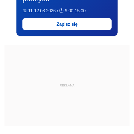
📅 11-12.08.2026 r.
🕐 9:00-15:00
Zapisz się
REKLAMA