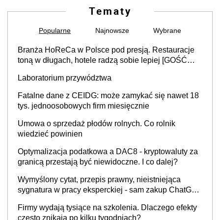
Tematy
Popularne
Najnowsze
Wybrane
Branża HoReCa w Polsce pod presją. Restauracje
toną w długach, hotele radzą sobie lepiej [GOŚĆ
INFOR.PL]
Laboratorium przywództwa
Fatalne dane z CEIDG: może zamykać się nawet 18
tys. jednoosobowych firm miesięcznie
Umowa o sprzedaż płodów rolnych. Co rolnik
wiedzieć powinien
Optymalizacja podatkowa a DAC8 - kryptowaluty za
granicą przestają być niewidoczne. I co dalej?
Wymyślony cytat, przepis prawny, nieistniejąca
sygnatura w pracy eksperckiej - sam zakup ChatGPT
to nie wdrożenie AI w firmie
Firmy wydają tysiące na szkolenia. Dlaczego efekty
często znikają po kilku tygodniach?