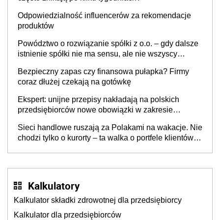
Odpowiedzialność influencerów za rekomendacje
produktów
Powództwo o rozwiązanie spółki z o.o. – gdy dalsze
istnienie spółki nie ma sensu, ale nie wszyscy
wspólnicy są tego zdania
Bezpieczny zapas czy finansowa pułapka? Firmy
coraz dłużej czekają na gotówkę
Ekspert: unijne przepisy nakładają na polskich
przedsiębiorców nowe obowiązki w zakresie
opakowań
Sieci handlowe ruszają za Polakami na wakacje. Nie
chodzi tylko o kurorty – ta walka o portfele klientów
dzieje się także tam, gdzie wielu spędzi urlop po
cichu
Kalkulatory
Kalkulator składki zdrowotnej dla przedsiębiorcy
Kalkulator dla przedsiębiorców