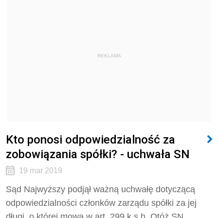
REKLAMA
Kto ponosi odpowiedzialność za
zobowiązania spółki? - uchwała SN
19 mar 2019
Sąd Najwyższy podjął ważną uchwałę dotyczącą
odpowiedzialności członków zarządu spółki za jej
długi, o której mowa w art. 299 k.s.h. Otóż SN