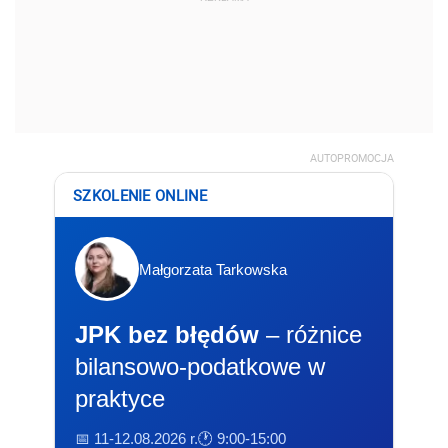
AUTOPROMOCJA
SZKOLENIE ONLINE
Małgorzata Tarkowska
JPK bez błędów
– różnice
bilansowo-podatkowe w
praktyce
📅 11-12.08.2026 r.
🕐 9:00-15:00