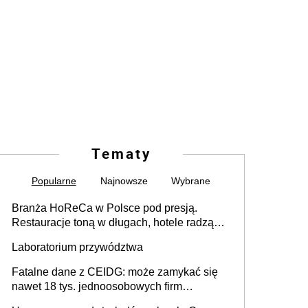
Tematy
Popularne
Najnowsze
Wybrane
Branża HoReCa w Polsce pod presją.
Restauracje toną w długach, hotele radzą
sobie lepiej [GOŚĆ INFOR.PL]
Laboratorium przywództwa
Fatalne dane z CEIDG: może zamykać się
nawet 18 tys. jednoosobowych firm
miesięcznie