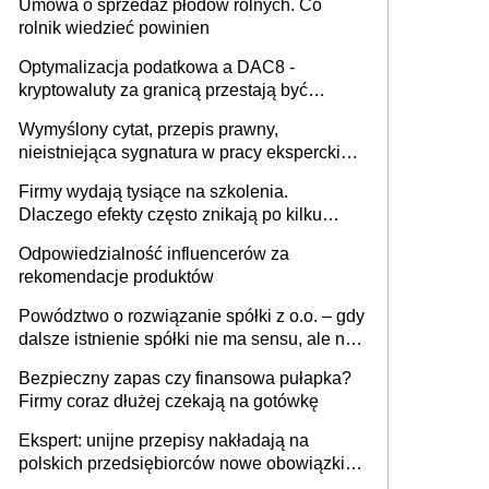
Umowa o sprzedaż płodów rolnych. Co
rolnik wiedzieć powinien
Optymalizacja podatkowa a DAC8 -
kryptowaluty za granicą przestają być
niewidoczne. I co dalej?
Wymyślony cytat, przepis prawny,
nieistniejąca sygnatura w pracy eksperckiej -
sam zakup ChatGPT to nie wdrożenie AI w
Firmy wydają tysiące na szkolenia.
firmie
Dlaczego efekty często znikają po kilku
tygodniach?
Odpowiedzialność influencerów za
rekomendacje produktów
Powództwo o rozwiązanie spółki z o.o. – gdy
dalsze istnienie spółki nie ma sensu, ale nie
wszyscy wspólnicy są tego zdania
Bezpieczny zapas czy finansowa pułapka?
Firmy coraz dłużej czekają na gotówkę
Ekspert: unijne przepisy nakładają na
polskich przedsiębiorców nowe obowiązki w
zakresie opakowań