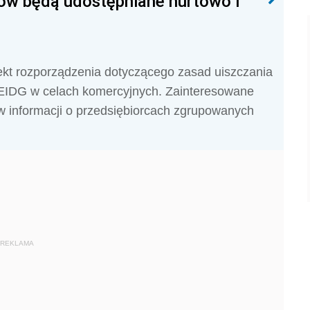
ów będą udostępniane hurtowo i
ekt rozporządzenia dotyczącego zasad uiszczania
CEIDG w celach komercyjnych. Zainteresowane
ów informacji o przedsiębiorcach zgrupowanych
REKLAMA