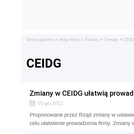
»
»
»
»
Strona główna
Moja firma
Tematy
Tematy
CEI
CEIDG
Zmiany w CEIDG ułatwią prowad
05 gru 2012
Proponowane przez Rząd zmiany w ustawie 
celu ułatwienie prowadzenia firmy. Zmiany