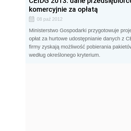
CEIDG 2013: dane przedsiębiorc
komercyjnie za opłatą
08 paź 2012
Ministerstwo Gospodarki przygotowuje proj
opłat za hurtowe udostępnianie danych z 
firmy zyskają możliwość pobierania pakiet
według określonego kryterium.