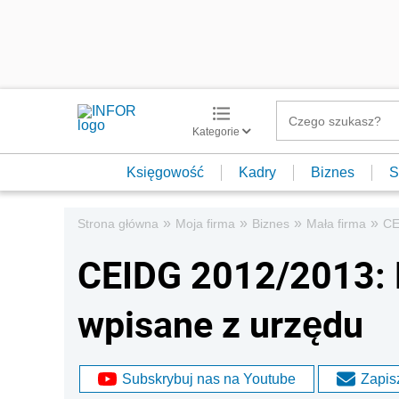
Kategorie
Księgowość
Kadry
Biznes
S
»
»
»
»
Strona główna
Moja firma
Biznes
Mała firma
CE
CEIDG 2012/2013: 
wpisane z urzędu
Subskrybuj nas na Youtube
Zapisz