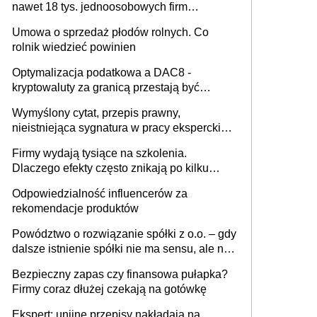
nawet 18 tys. jednoosobowych firm
miesięcznie
Umowa o sprzedaż płodów rolnych. Co
rolnik wiedzieć powinien
Optymalizacja podatkowa a DAC8 -
kryptowaluty za granicą przestają być
niewidoczne. I co dalej?
Wymyślony cytat, przepis prawny,
nieistniejąca sygnatura w pracy eksperckiej -
sam zakup ChatGPT to nie wdrożenie AI w
Firmy wydają tysiące na szkolenia.
firmie
Dlaczego efekty często znikają po kilku
tygodniach?
Odpowiedzialność influencerów za
rekomendacje produktów
Powództwo o rozwiązanie spółki z o.o. – gdy
dalsze istnienie spółki nie ma sensu, ale nie
wszyscy wspólnicy są tego zdania
Bezpieczny zapas czy finansowa pułapka?
Firmy coraz dłużej czekają na gotówkę
Ekspert: unijne przepisy nakładają na