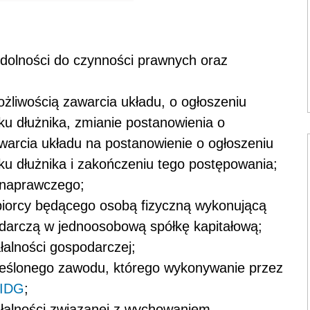
 zdolności do czynności prawnych oraz
ożliwością zawarcia układu, o ogłoszeniu
tku dłużnika, zmianie postanowienia o
warcia układu na postanowienie o ogłoszeniu
tku dłużnika i zakończeniu tego postępowania;
 naprawczego;
ębiorcy będącego osobą fizyczną wykonującą
odarczą w jednoosobową spółkę kapitałową;
łalności gospodarczej;
reślonego zawodu, którego wykonywanie przez
IDG
;
ałalności związanej z wychowaniem,