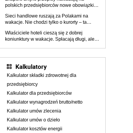
polskich przedsiębiorców nowe obowiązki w
zakresie opakowań
Sieci handlowe ruszają za Polakami na
wakacje. Nie chodzi tylko o kurorty – ta
walka o portfele klientów dzieje się także
Właściciele hoteli cieszą się z dobrej
tam, gdzie wielu spędzi urlop po cichu
koniunktury w wakacje. Spłacają długi, ale
już martwią się, co będzie jesienią
Kalkulatory
Kalkulator składki zdrowotnej dla
przedsiębiorcy
Kalkulator dla przedsiębiorców
Kalkulator wynagrodzeń brutto/netto
Kalkulator umów zlecenia
Kalkulator umów o dzieło
Kalkulator kosztów energii