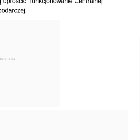
 uprościć funkcjonowanie Centralnej
podarczej.
REKLAMA