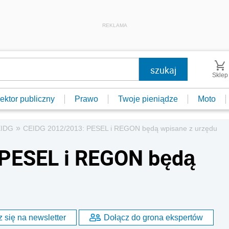
REKLAMA
Sklep
ektor publiczny
Prawo
Twoje pieniądze
Moto
»
IDG
CEIDG 2012/2013: PESEL i REGON będą wpisane z urzędu
PESEL i REGON będą
 się na newsletter
Dołącz do grona ekspertów