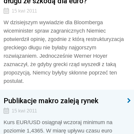
długu ze szkodą dla euro?
15 kwi 2011
W dzisiejszym wywiadzie dla Bloomberga
wiceminister spraw zagranicznych Niemiec
potwierdził opinię, zgodnie z którą restrukturyzacja
greckiego długu nie byłaby najgorszym
rozwiązaniem. Jednocześnie Werner Hoyer
zaznaczył, że gdyby grecki rząd wyszedł z taką
propozycją, Niemcy byłyby skłonne poprzeć ten
postulat.
Publikacje makro zaleją rynek
15 kwi 2011
Kurs EUR/USD osiągnął wczoraj minimum na
poziomie 1,4365. W miarę upływu czasu euro