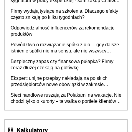
sygnatura w pracy eksperckiej - sam zakup ChatGPT
to nie wdrożenie AI w firmie
Firmy wydają tysiące na szkolenia. Dlaczego efekty
często znikają po kilku tygodniach?
Odpowiedzialność influencerów za rekomendacje
produktów
Powództwo o rozwiązanie spółki z o.o. – gdy dalsze
istnienie spółki nie ma sensu, ale nie wszyscy
wspólnicy są tego zdania
Bezpieczny zapas czy finansowa pułapka? Firmy
coraz dłużej czekają na gotówkę
Ekspert: unijne przepisy nakładają na polskich
przedsiębiorców nowe obowiązki w zakresie
opakowań
Sieci handlowe ruszają za Polakami na wakacje. Nie
chodzi tylko o kurorty – ta walka o portfele klientów
dzieje się także tam, gdzie wielu spędzi urlop po
cichu
Kalkulatory