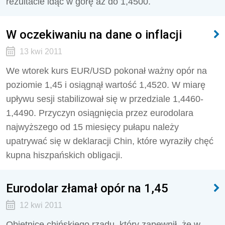
rezultacie idąc w górę aż do 1,4500.
W oczekiwaniu na dane o inflacji
13 kwi 2011
We wtorek kurs EUR/USD pokonał ważny opór na
poziomie 1,45 i osiągnął wartość 1,4520. W miarę
upływu sesji stabilizował się w przedziale 1,4460-
1,4490. Przyczyn osiągnięcia przez eurodolara
najwyższego od 15 miesięcy pułapu należy
upatrywać się w deklaracji Chin, które wyraziły chęć
kupna hiszpańskich obligacji.
Eurodolar złamał opór na 1,45
12 kwi 2011
Obietnice chińskiego rządu, który zapewnił, że w