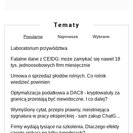
Tematy
Popularne
Najnowsze
Wybrane
Laboratorium przywództwa
Fatalne dane z CEIDG: może zamykać się nawet 18
tys. jednoosobowych firm miesięcznie
Umowa o sprzedaż płodów rolnych. Co rolnik
wiedzieć powinien
Optymalizacja podatkowa a DAC8 - kryptowaluty za
granicą przestają być niewidoczne. I co dalej?
Wymyślony cytat, przepis prawny, nieistniejąca
sygnatura w pracy eksperckiej - sam zakup ChatGPT
to nie wdrożenie AI w firmie
Firmy wydają tysiące na szkolenia. Dlaczego efekty
często znikają po kilku tygodniach?