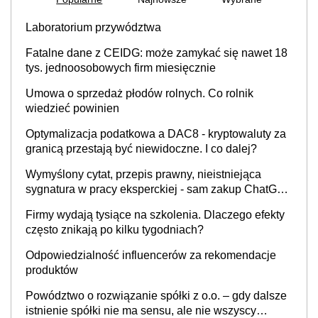
Laboratorium przywództwa
Fatalne dane z CEIDG: może zamykać się nawet 18
tys. jednoosobowych firm miesięcznie
Umowa o sprzedaż płodów rolnych. Co rolnik
wiedzieć powinien
Optymalizacja podatkowa a DAC8 - kryptowaluty za
granicą przestają być niewidoczne. I co dalej?
Wymyślony cytat, przepis prawny, nieistniejąca
sygnatura w pracy eksperckiej - sam zakup ChatGPT
to nie wdrożenie AI w firmie
Firmy wydają tysiące na szkolenia. Dlaczego efekty
często znikają po kilku tygodniach?
Odpowiedzialność influencerów za rekomendacje
produktów
Powództwo o rozwiązanie spółki z o.o. – gdy dalsze
istnienie spółki nie ma sensu, ale nie wszyscy