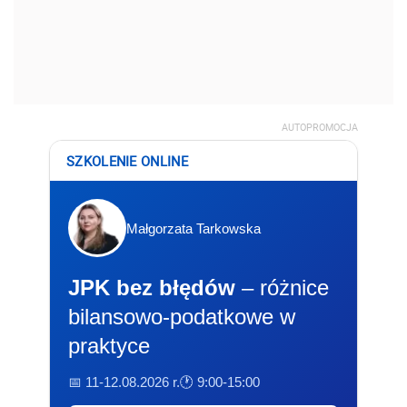
AUTOPROMOCJA
SZKOLENIE ONLINE
Małgorzata Tarkowska
JPK bez błędów
– różnice
bilansowo-podatkowe w
praktyce
📅 11-12.08.2026 r.
🕐 9:00-15:00