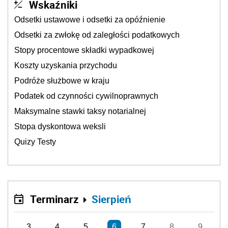
Wskaźniki
Odsetki ustawowe i odsetki za opóźnienie
Odsetki za zwłokę od zaległości podatkowych
Stopy procentowe składki wypadkowej
Koszty uzyskania przychodu
Podróże służbowe w kraju
Podatek od czynności cywilnoprawnych
Maksymalne stawki taksy notarialnej
Stopa dyskontowa weksli
Quizy Testy
Terminarz
Sierpień
3
4
5
6
7
8
9