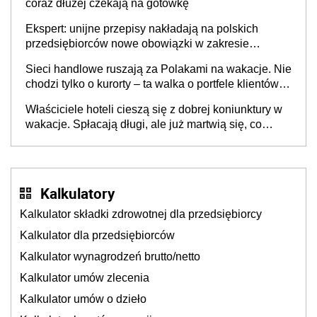
coraz dłużej czekają na gotówkę
Ekspert: unijne przepisy nakładają na polskich
przedsiębiorców nowe obowiązki w zakresie
opakowań
Sieci handlowe ruszają za Polakami na wakacje. Nie
chodzi tylko o kurorty – ta walka o portfele klientów
dzieje się także tam, gdzie wielu spędzi urlop po
Właściciele hoteli cieszą się z dobrej koniunktury w
cichu
wakacje. Spłacają długi, ale już martwią się, co
będzie jesienią
Kalkulatory
Kalkulator składki zdrowotnej dla przedsiębiorcy
Kalkulator dla przedsiębiorców
Kalkulator wynagrodzeń brutto/netto
Kalkulator umów zlecenia
Kalkulator umów o dzieło