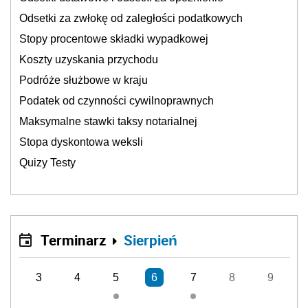
Odsetki za zwłokę od zaległości podatkowych
Stopy procentowe składki wypadkowej
Koszty uzyskania przychodu
Podróże służbowe w kraju
Podatek od czynności cywilnoprawnych
Maksymalne stawki taksy notarialnej
Stopa dyskontowa weksli
Quizy Testy
Terminarz
Sierpień
3
4
5
6
7
8
9