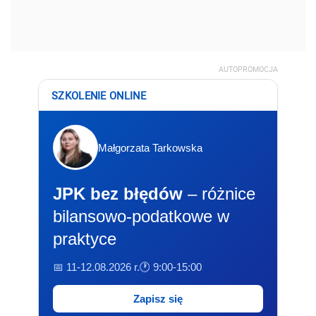
AUTOPROMOCJA
SZKOLENIE ONLINE
Małgorzata Tarkowska
JPK bez błędów
– różnice
bilansowo-podatkowe w
praktyce
📅 11-12.08.2026 r.
🕐 9:00-15:00
Zapisz się