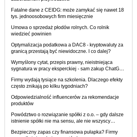
Fatalne dane z CEIDG: może zamykać się nawet 18
tys. jednoosobowych firm miesięcznie
Umowa o sprzedaż płodów rolnych. Co rolnik
wiedzieć powinien
Optymalizacja podatkowa a DAC8 - kryptowaluty za
granicą przestają być niewidoczne. I co dalej?
Wymyślony cytat, przepis prawny, nieistniejąca
sygnatura w pracy eksperckiej - sam zakup ChatGPT
to nie wdrożenie AI w firmie
Firmy wydają tysiące na szkolenia. Dlaczego efekty
często znikają po kilku tygodniach?
Odpowiedzialność influencerów za rekomendacje
produktów
Powództwo o rozwiązanie spółki z o.o. – gdy dalsze
istnienie spółki nie ma sensu, ale nie wszyscy
wspólnicy są tego zdania
Bezpieczny zapas czy finansowa pułapka? Firmy