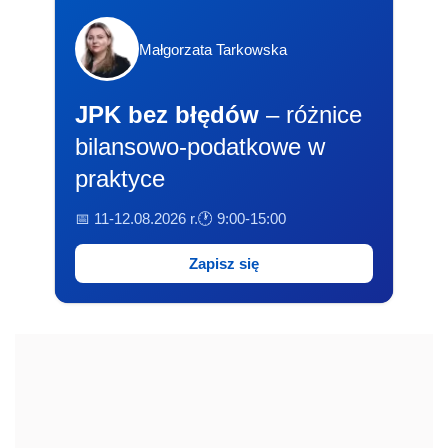
Małgorzata Tarkowska
JPK bez błędów
– różnice
bilansowo-podatkowe w
praktyce
📅 11-12.08.2026 r.
🕐 9:00-15:00
Zapisz się