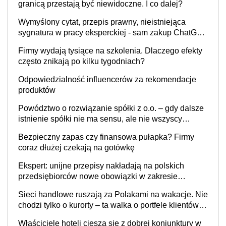
granicą przestają być niewidoczne. I co dalej?
Wymyślony cytat, przepis prawny, nieistniejąca
sygnatura w pracy eksperckiej - sam zakup ChatGPT
to nie wdrożenie AI w firmie
Firmy wydają tysiące na szkolenia. Dlaczego efekty
często znikają po kilku tygodniach?
Odpowiedzialność influencerów za rekomendacje
produktów
Powództwo o rozwiązanie spółki z o.o. – gdy dalsze
istnienie spółki nie ma sensu, ale nie wszyscy
wspólnicy są tego zdania
Bezpieczny zapas czy finansowa pułapka? Firmy
coraz dłużej czekają na gotówkę
Ekspert: unijne przepisy nakładają na polskich
przedsiębiorców nowe obowiązki w zakresie
opakowań
Sieci handlowe ruszają za Polakami na wakacje. Nie
chodzi tylko o kurorty – ta walka o portfele klientów
dzieje się także tam, gdzie wielu spędzi urlop po
Właściciele hoteli cieszą się z dobrej koniunktury w