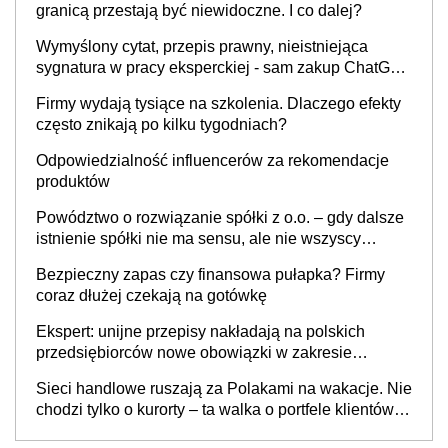
granicą przestają być niewidoczne. I co dalej?
Wymyślony cytat, przepis prawny, nieistniejąca
sygnatura w pracy eksperckiej - sam zakup ChatGPT
to nie wdrożenie AI w firmie
Firmy wydają tysiące na szkolenia. Dlaczego efekty
często znikają po kilku tygodniach?
Odpowiedzialność influencerów za rekomendacje
produktów
Powództwo o rozwiązanie spółki z o.o. – gdy dalsze
istnienie spółki nie ma sensu, ale nie wszyscy
wspólnicy są tego zdania
Bezpieczny zapas czy finansowa pułapka? Firmy
coraz dłużej czekają na gotówkę
Ekspert: unijne przepisy nakładają na polskich
przedsiębiorców nowe obowiązki w zakresie
opakowań
Sieci handlowe ruszają za Polakami na wakacje. Nie
chodzi tylko o kurorty – ta walka o portfele klientów
dzieje się także tam, gdzie wielu spędzi urlop po