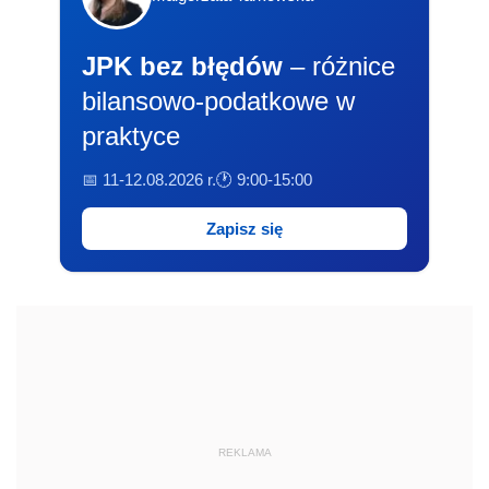
JPK bez błędów
– różnice
bilansowo-podatkowe w
praktyce
📅 11-12.08.2026 r.
🕐 9:00-15:00
Zapisz się
REKLAMA