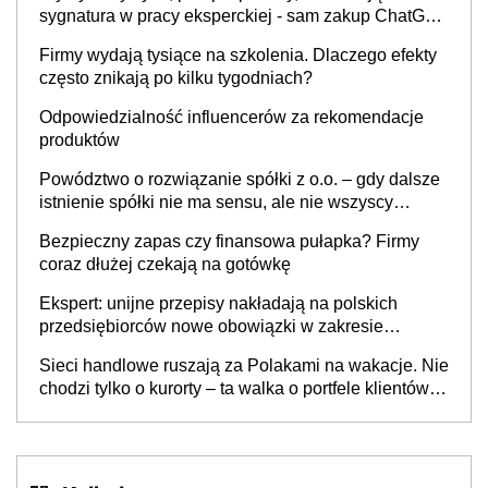
sygnatura w pracy eksperckiej - sam zakup ChatGPT
to nie wdrożenie AI w firmie
Firmy wydają tysiące na szkolenia. Dlaczego efekty
często znikają po kilku tygodniach?
Odpowiedzialność influencerów za rekomendacje
produktów
Powództwo o rozwiązanie spółki z o.o. – gdy dalsze
istnienie spółki nie ma sensu, ale nie wszyscy
wspólnicy są tego zdania
Bezpieczny zapas czy finansowa pułapka? Firmy
coraz dłużej czekają na gotówkę
Ekspert: unijne przepisy nakładają na polskich
przedsiębiorców nowe obowiązki w zakresie
opakowań
Sieci handlowe ruszają za Polakami na wakacje. Nie
chodzi tylko o kurorty – ta walka o portfele klientów
dzieje się także tam, gdzie wielu spędzi urlop po
cichu