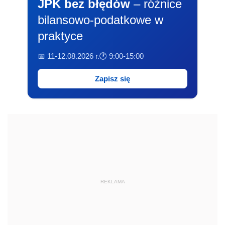
JPK bez błędów
– różnice
bilansowo-podatkowe w
praktyce
📅 11-12.08.2026 r.
🕐 9:00-15:00
Zapisz się
REKLAMA