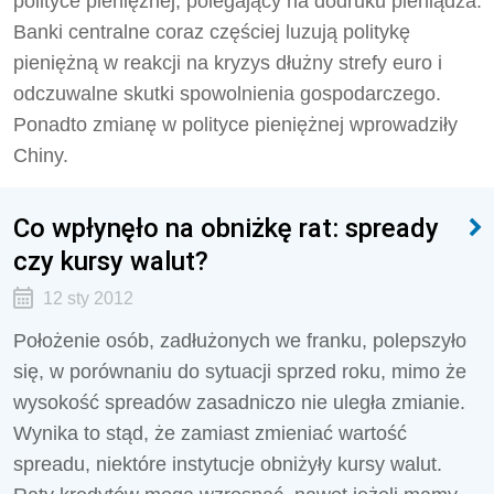
polityce pieniężnej, polegający na dodruku pieniądza.
Banki centralne coraz częściej luzują politykę
pieniężną w reakcji na kryzys dłużny strefy euro i
odczuwalne skutki spowolnienia gospodarczego.
Ponadto zmianę w polityce pieniężnej wprowadziły
Chiny.
Co wpłynęło na obniżkę rat: spready
czy kursy walut?
12 sty 2012
Położenie osób, zadłużonych we franku, polepszyło
się, w porównaniu do sytuacji sprzed roku, mimo że
wysokość spreadów zasadniczo nie uległa zmianie.
Wynika to stąd, że zamiast zmieniać wartość
spreadu, niektóre instytucje obniżyły kursy walut.