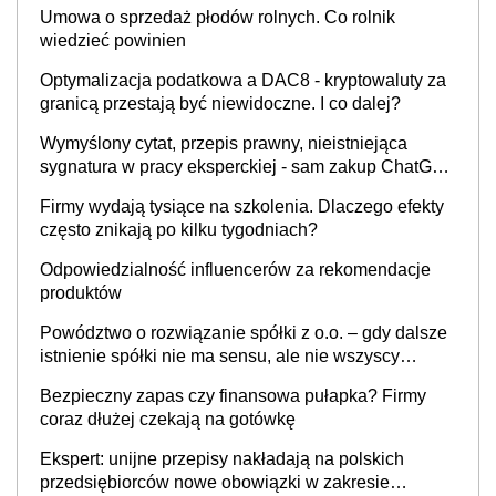
Umowa o sprzedaż płodów rolnych. Co rolnik
wiedzieć powinien
Optymalizacja podatkowa a DAC8 - kryptowaluty za
granicą przestają być niewidoczne. I co dalej?
Wymyślony cytat, przepis prawny, nieistniejąca
sygnatura w pracy eksperckiej - sam zakup ChatGPT
to nie wdrożenie AI w firmie
Firmy wydają tysiące na szkolenia. Dlaczego efekty
często znikają po kilku tygodniach?
Odpowiedzialność influencerów za rekomendacje
produktów
Powództwo o rozwiązanie spółki z o.o. – gdy dalsze
istnienie spółki nie ma sensu, ale nie wszyscy
wspólnicy są tego zdania
Bezpieczny zapas czy finansowa pułapka? Firmy
coraz dłużej czekają na gotówkę
Ekspert: unijne przepisy nakładają na polskich
przedsiębiorców nowe obowiązki w zakresie