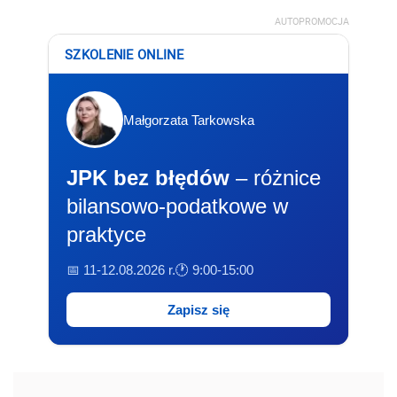
AUTOPROMOCJA
SZKOLENIE ONLINE
Małgorzata Tarkowska
JPK bez błędów
– różnice
bilansowo-podatkowe w
praktyce
📅 11-12.08.2026 r.
🕐 9:00-15:00
Zapisz się