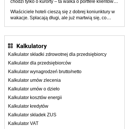
chodzi tylko o kurorty – ta walka o portfele klientów
dzieje się także tam, gdzie wielu spędzi urlop po
Właściciele hoteli cieszą się z dobrej koniunktury w
cichu
wakacje. Spłacają długi, ale już martwią się, co
będzie jesienią
Kalkulatory
Kalkulator składki zdrowotnej dla przedsiębiorcy
Kalkulator dla przedsiębiorców
Kalkulator wynagrodzeń brutto/netto
Kalkulator umów zlecenia
Kalkulator umów o dzieło
Kalkulator kosztów energii
Kalkulator kredytów
Kalkulator składek ZUS
Kalkulator VAT