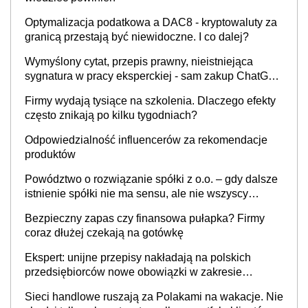
Optymalizacja podatkowa a DAC8 - kryptowaluty za
granicą przestają być niewidoczne. I co dalej?
Wymyślony cytat, przepis prawny, nieistniejąca
sygnatura w pracy eksperckiej - sam zakup ChatGPT
to nie wdrożenie AI w firmie
Firmy wydają tysiące na szkolenia. Dlaczego efekty
często znikają po kilku tygodniach?
Odpowiedzialność influencerów za rekomendacje
produktów
Powództwo o rozwiązanie spółki z o.o. – gdy dalsze
istnienie spółki nie ma sensu, ale nie wszyscy
wspólnicy są tego zdania
Bezpieczny zapas czy finansowa pułapka? Firmy
coraz dłużej czekają na gotówkę
Ekspert: unijne przepisy nakładają na polskich
przedsiębiorców nowe obowiązki w zakresie
opakowań
Sieci handlowe ruszają za Polakami na wakacje. Nie