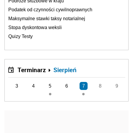
Podróże służbowe w kraju
Podatek od czynności cywilnoprawnych
Maksymalne stawki taksy notarialnej
Stopa dyskontowa weksli
Quizy Testy
Terminarz
Sierpień
3
4
5
6
7
8
9