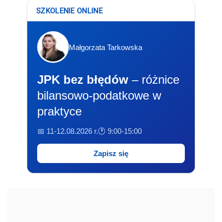
SZKOLENIE ONLINE
Małgorzata Tarkowska
JPK bez błędów
– różnice
bilansowo-podatkowe w
praktyce
📅 11-12.08.2026 r.
🕐 9:00-15:00
Zapisz się