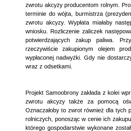
zwrotu akcyzy producentom rolnym. Pr
terminie do wójta, burmistrza (prezyde
zwrotu akcyzy. Wypłata miałaby nastę
wniosku. Rozliczenie zaliczek następo
potwierdzających zakup paliwa. Prz
rzeczywiście zakupionym olejem pro
wypłaconej nadwyżki. Gdy nie dostarczy
wraz z odsetkami.
Projekt Samoobrony zakłada z kolei w
zwrotu akcyzy także za pomocą oświ
Oznaczałoby to zwrot również dla tych p
rolniczych, ponosząc w cenie ich zakup
którego gospodarstwie wykonane zostały