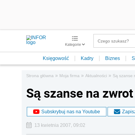
Kategorie
Księgowość
Kadry
Biznes
S
»
»
»
Strona główna
Moja firma
Aktualności
Są szanse 
Są szanse na zwrot
Subskrybuj nas na Youtube
Zapisz
13 kwietnia 2007, 09:02