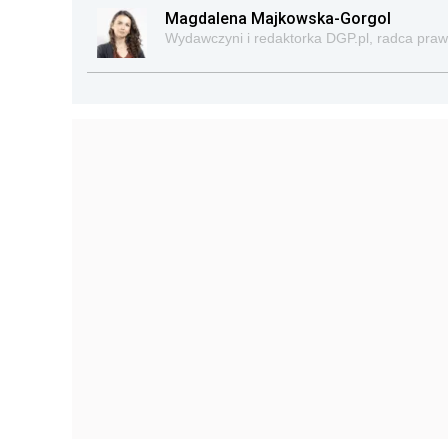
Magdalena Majkowska-Gorgol
Wydawczyni i redaktorka DGP.pl, radca pra