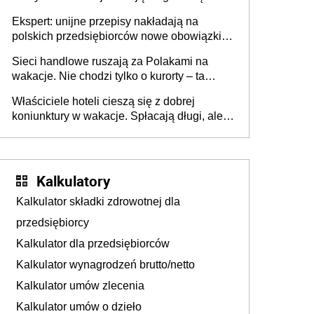
Ekspert: unijne przepisy nakładają na
polskich przedsiębiorców nowe obowiązki w
zakresie opakowań
Sieci handlowe ruszają za Polakami na
wakacje. Nie chodzi tylko o kurorty – ta
walka o portfele klientów dzieje się także
Właściciele hoteli cieszą się z dobrej
tam, gdzie wielu spędzi urlop po cichu
koniunktury w wakacje. Spłacają długi, ale
już martwią się, co będzie jesienią
Kalkulatory
Kalkulator składki zdrowotnej dla
przedsiębiorcy
Kalkulator dla przedsiębiorców
Kalkulator wynagrodzeń brutto/netto
Kalkulator umów zlecenia
Kalkulator umów o dzieło