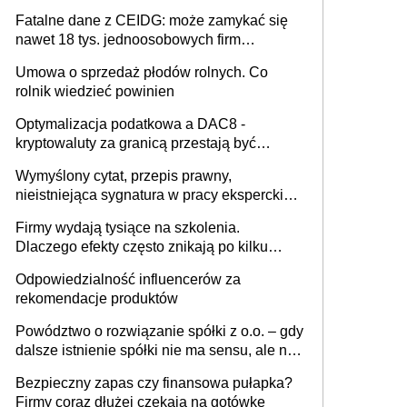
Fatalne dane z CEIDG: może zamykać się
nawet 18 tys. jednoosobowych firm
miesięcznie
Umowa o sprzedaż płodów rolnych. Co
rolnik wiedzieć powinien
Optymalizacja podatkowa a DAC8 -
kryptowaluty za granicą przestają być
niewidoczne. I co dalej?
Wymyślony cytat, przepis prawny,
nieistniejąca sygnatura w pracy eksperckiej -
sam zakup ChatGPT to nie wdrożenie AI w
Firmy wydają tysiące na szkolenia.
firmie
Dlaczego efekty często znikają po kilku
tygodniach?
Odpowiedzialność influencerów za
rekomendacje produktów
Powództwo o rozwiązanie spółki z o.o. – gdy
dalsze istnienie spółki nie ma sensu, ale nie
wszyscy wspólnicy są tego zdania
Bezpieczny zapas czy finansowa pułapka?
Firmy coraz dłużej czekają na gotówkę