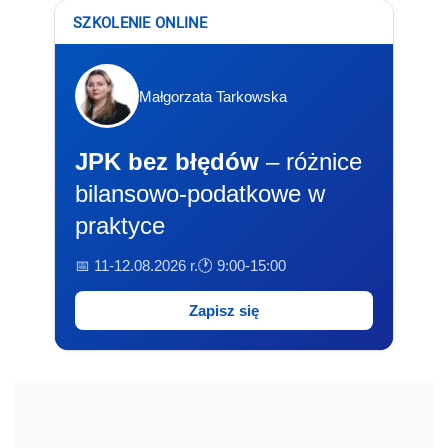
SZKOLENIE ONLINE
Małgorzata Tarkowska
JPK bez błędów
– różnice
bilansowo-podatkowe w
praktyce
📅 11-12.08.2026 r.
🕐 9:00-15:00
Zapisz się