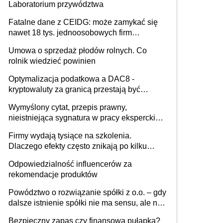
Laboratorium przywództwa
Fatalne dane z CEIDG: może zamykać się
nawet 18 tys. jednoosobowych firm
miesięcznie
Umowa o sprzedaż płodów rolnych. Co
rolnik wiedzieć powinien
Optymalizacja podatkowa a DAC8 -
kryptowaluty za granicą przestają być
niewidoczne. I co dalej?
Wymyślony cytat, przepis prawny,
nieistniejąca sygnatura w pracy eksperckiej -
sam zakup ChatGPT to nie wdrożenie AI w
Firmy wydają tysiące na szkolenia.
firmie
Dlaczego efekty często znikają po kilku
tygodniach?
Odpowiedzialność influencerów za
rekomendacje produktów
Powództwo o rozwiązanie spółki z o.o. – gdy
dalsze istnienie spółki nie ma sensu, ale nie
wszyscy wspólnicy są tego zdania
Bezpieczny zapas czy finansowa pułapka?