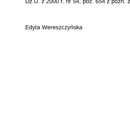
Dz.U. z 2000 r. nr 54, poz. 654 z późn. 
Edyta Wereszczyńska