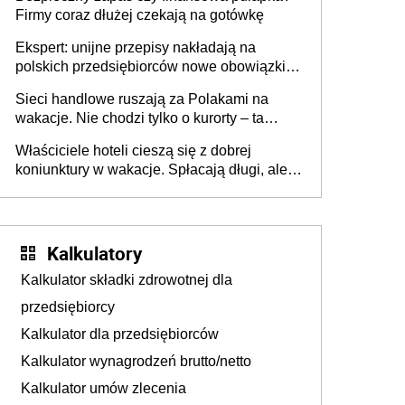
Firmy coraz dłużej czekają na gotówkę
Ekspert: unijne przepisy nakładają na
polskich przedsiębiorców nowe obowiązki w
zakresie opakowań
Sieci handlowe ruszają za Polakami na
wakacje. Nie chodzi tylko o kurorty – ta
walka o portfele klientów dzieje się także
Właściciele hoteli cieszą się z dobrej
tam, gdzie wielu spędzi urlop po cichu
koniunktury w wakacje. Spłacają długi, ale
już martwią się, co będzie jesienią
Kalkulatory
Kalkulator składki zdrowotnej dla
przedsiębiorcy
Kalkulator dla przedsiębiorców
Kalkulator wynagrodzeń brutto/netto
Kalkulator umów zlecenia