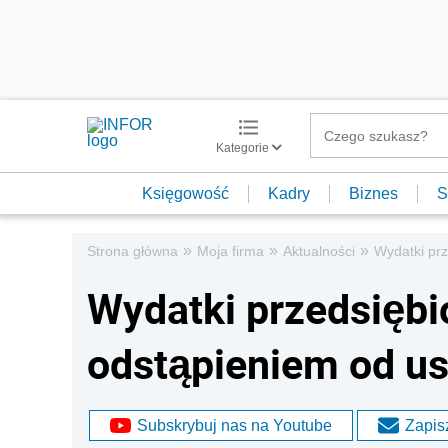
Kategorie
Księgowość
Kadry
Biznes
S
»
»
»
Strona główna
Moja firma
Aktualności
Wydatki pr
Wydatki przedsiębi
odstąpieniem od u
Subskrybuj nas na Youtube
Zapisz