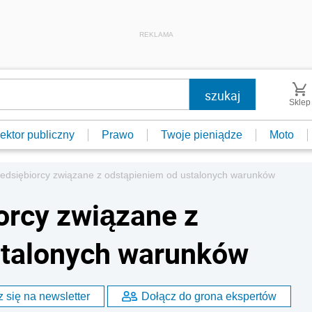
REKLAMA
Sklep
ektor publiczny
Prawo
Twoje pieniądze
Moto
zedsiębiorcy związane z odstąpieniem od ustalonych warunków
orcy związane z
stalonych warunków
 się na newsletter
Dołącz do grona ekspertów