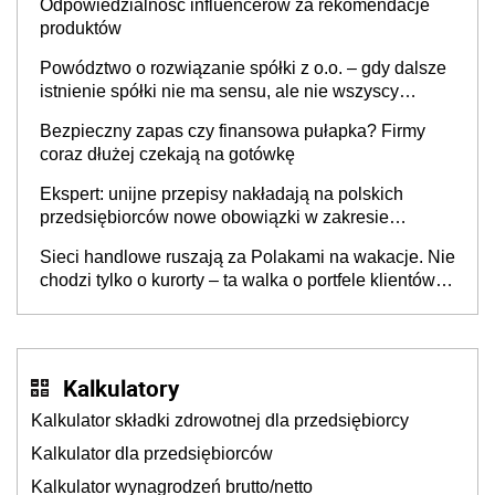
Odpowiedzialność influencerów za rekomendacje
produktów
Powództwo o rozwiązanie spółki z o.o. – gdy dalsze
istnienie spółki nie ma sensu, ale nie wszyscy
wspólnicy są tego zdania
Bezpieczny zapas czy finansowa pułapka? Firmy
coraz dłużej czekają na gotówkę
Ekspert: unijne przepisy nakładają na polskich
przedsiębiorców nowe obowiązki w zakresie
opakowań
Sieci handlowe ruszają za Polakami na wakacje. Nie
chodzi tylko o kurorty – ta walka o portfele klientów
dzieje się także tam, gdzie wielu spędzi urlop po
cichu
Kalkulatory
Kalkulator składki zdrowotnej dla przedsiębiorcy
Kalkulator dla przedsiębiorców
Kalkulator wynagrodzeń brutto/netto