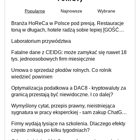
Popularne
Najnowsze
Wybrane
Branża HoReCa w Polsce pod presją. Restauracje
toną w długach, hotele radzą sobie lepiej [GOŚĆ
INFOR.PL]
Laboratorium przywództwa
Fatalne dane z CEIDG: może zamykać się nawet 18
tys. jednoosobowych firm miesięcznie
Umowa o sprzedaż płodów rolnych. Co rolnik
wiedzieć powinien
Optymalizacja podatkowa a DAC8 - kryptowaluty za
granicą przestają być niewidoczne. I co dalej?
Wymyślony cytat, przepis prawny, nieistniejąca
sygnatura w pracy eksperckiej - sam zakup ChatGPT
to nie wdrożenie AI w firmie
Firmy wydają tysiące na szkolenia. Dlaczego efekty
często znikają po kilku tygodniach?