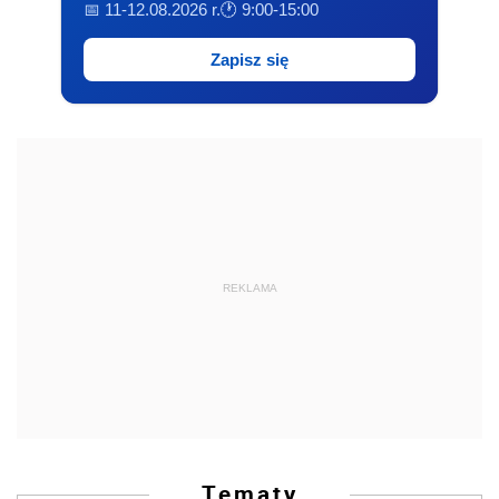
📅 11-12.08.2026 r.
🕐 9:00-15:00
Zapisz się
REKLAMA
Tematy