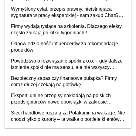
Wymyślony cytat, przepis prawny, nieistniejąca
sygnatura w pracy eksperckiej - sam zakup ChatGPT
to nie wdrożenie AI w firmie
Firmy wydają tysiące na szkolenia. Dlaczego efekty
często znikają po kilku tygodniach?
Odpowiedzialność influencerów za rekomendacje
produktów
Powództwo o rozwiązanie spółki z o.o. – gdy dalsze
istnienie spółki nie ma sensu, ale nie wszyscy
wspólnicy są tego zdania
Bezpieczny zapas czy finansowa pułapka? Firmy
coraz dłużej czekają na gotówkę
Ekspert: unijne przepisy nakładają na polskich
przedsiębiorców nowe obowiązki w zakresie
opakowań
Sieci handlowe ruszają za Polakami na wakacje. Nie
chodzi tylko o kurorty – ta walka o portfele klientów
dzieje się także tam, gdzie wielu spędzi urlop po
cichu