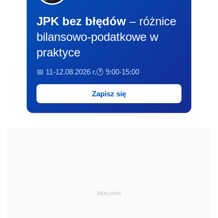
JPK bez błędów
– różnice
bilansowo-podatkowe w
praktyce
📅 11-12.08.2026 r.
🕐 9:00-15:00
Zapisz się
REKLAMA