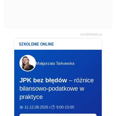
AUTOPROMOCJA
SZKOLENIE ONLINE
Małgorzata Tarkowska
JPK bez błędów
– różnice
bilansowo-podatkowe w
praktyce
📅 11-12.08.2026 r.
🕐 9:00-15:00