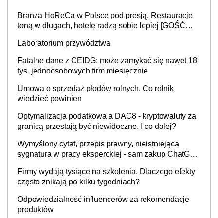
Branża HoReCa w Polsce pod presją. Restauracje
toną w długach, hotele radzą sobie lepiej [GOŚĆ
INFOR.PL]
Laboratorium przywództwa
Fatalne dane z CEIDG: może zamykać się nawet 18
tys. jednoosobowych firm miesięcznie
Umowa o sprzedaż płodów rolnych. Co rolnik
wiedzieć powinien
Optymalizacja podatkowa a DAC8 - kryptowaluty za
granicą przestają być niewidoczne. I co dalej?
Wymyślony cytat, przepis prawny, nieistniejąca
sygnatura w pracy eksperckiej - sam zakup ChatGPT
to nie wdrożenie AI w firmie
Firmy wydają tysiące na szkolenia. Dlaczego efekty
często znikają po kilku tygodniach?
Odpowiedzialność influencerów za rekomendacje
produktów