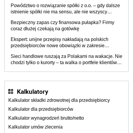
Powództwo o rozwiązanie spółki z o.o. – gdy dalsze
istnienie spółki nie ma sensu, ale nie wszyscy
wspólnicy są tego zdania
Bezpieczny zapas czy finansowa pułapka? Firmy
coraz dłużej czekają na gotówkę
Ekspert: unijne przepisy nakładają na polskich
przedsiębiorców nowe obowiązki w zakresie
opakowań
Sieci handlowe ruszają za Polakami na wakacje. Nie
chodzi tylko o kurorty – ta walka o portfele klientów
dzieje się także tam, gdzie wielu spędzi urlop po
cichu
Kalkulatory
Kalkulator składki zdrowotnej dla przedsiębiorcy
Kalkulator dla przedsiębiorców
Kalkulator wynagrodzeń brutto/netto
Kalkulator umów zlecenia