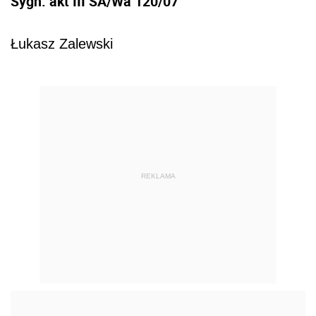
Sygn. akt III SA/Wa 120/07
Łukasz Zalewski
REKLAMA