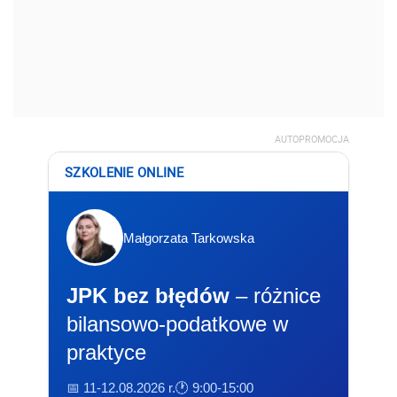
AUTOPROMOCJA
SZKOLENIE ONLINE
Małgorzata Tarkowska
JPK bez błędów
– różnice
bilansowo-podatkowe w
praktyce
📅 11-12.08.2026 r.
🕐 9:00-15:00