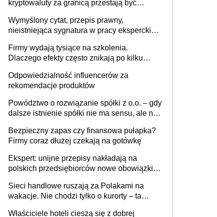
kryptowaluty za granicą przestają być
niewidoczne. I co dalej?
Wymyślony cytat, przepis prawny,
nieistniejąca sygnatura w pracy eksperckiej -
sam zakup ChatGPT to nie wdrożenie AI w
Firmy wydają tysiące na szkolenia.
firmie
Dlaczego efekty często znikają po kilku
tygodniach?
Odpowiedzialność influencerów za
rekomendacje produktów
Powództwo o rozwiązanie spółki z o.o. – gdy
dalsze istnienie spółki nie ma sensu, ale nie
wszyscy wspólnicy są tego zdania
Bezpieczny zapas czy finansowa pułapka?
Firmy coraz dłużej czekają na gotówkę
Ekspert: unijne przepisy nakładają na
polskich przedsiębiorców nowe obowiązki w
zakresie opakowań
Sieci handlowe ruszają za Polakami na
wakacje. Nie chodzi tylko o kurorty – ta
walka o portfele klientów dzieje się także
Właściciele hoteli cieszą się z dobrej
tam, gdzie wielu spędzi urlop po cichu