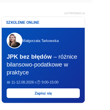
AUTOPROMOCJA
SZKOLENIE ONLINE
Małgorzata Tarkowska
JPK bez błędów
– różnice
bilansowo-podatkowe w
praktyce
📅 11-12.08.2026 r.
🕐 9:00-15:00
Zapisz się