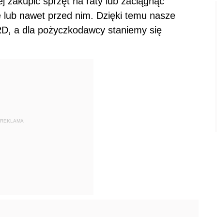
j zakupić sprzęt na raty lub zaciągnąć
ie lub nawet przed nim. Dzięki temu nasze
RD, a dla pożyczkodawcy staniemy się
REKLAMA