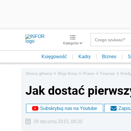
Kategorie
Księgowość
Kadry
Biznes
S
»
»
»
»
Strona główna
Moja firma
Prawo
Finanse
Kredy
Jak dostać pierwsz
Subskrybuj nas na Youtube
Zapisz
28 stycznia 2015, 08:20