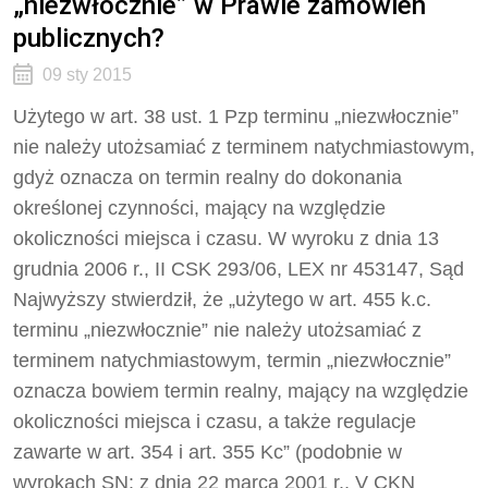
„niezwłocznie” w Prawie zamówień
publicznych?
09 sty 2015
Użytego w art. 38 ust. 1 Pzp terminu „niezwłocznie”
nie należy utożsamiać z terminem natychmiastowym,
gdyż oznacza on termin realny do dokonania
określonej czynności, mający na względzie
okoliczności miejsca i czasu. W wyroku z dnia 13
grudnia 2006 r., II CSK 293/06, LEX nr 453147, Sąd
Najwyższy stwierdził, że „użytego w art. 455 k.c.
terminu „niezwłocznie” nie należy utożsamiać z
terminem natychmiastowym, termin „niezwłocznie”
oznacza bowiem termin realny, mający na względzie
okoliczności miejsca i czasu, a także regulacje
zawarte w art. 354 i art. 355 Kc” (podobnie w
wyrokach SN: z dnia 22 marca 2001 r., V CKN