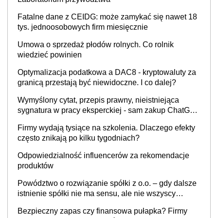
Fatalne dane z CEIDG: może zamykać się nawet 18
tys. jednoosobowych firm miesięcznie
Umowa o sprzedaż płodów rolnych. Co rolnik
wiedzieć powinien
Optymalizacja podatkowa a DAC8 - kryptowaluty za
granicą przestają być niewidoczne. I co dalej?
Wymyślony cytat, przepis prawny, nieistniejąca
sygnatura w pracy eksperckiej - sam zakup ChatGPT
to nie wdrożenie AI w firmie
Firmy wydają tysiące na szkolenia. Dlaczego efekty
często znikają po kilku tygodniach?
Odpowiedzialność influencerów za rekomendacje
produktów
Powództwo o rozwiązanie spółki z o.o. – gdy dalsze
istnienie spółki nie ma sensu, ale nie wszyscy
wspólnicy są tego zdania
Bezpieczny zapas czy finansowa pułapka? Firmy