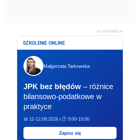
AUTOPROMOCJA
SZKOLENIE ONLINE
Małgorzata Tarkowska
JPK bez błędów
– różnice
bilansowo-podatkowe w
praktyce
📅 11-12.08.2026 r.
🕐 9:00-15:00
Zapisz się