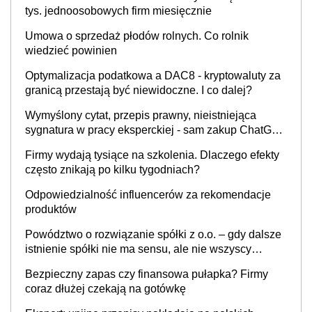
tys. jednoosobowych firm miesięcznie
Umowa o sprzedaż płodów rolnych. Co rolnik
wiedzieć powinien
Optymalizacja podatkowa a DAC8 - kryptowaluty za
granicą przestają być niewidoczne. I co dalej?
Wymyślony cytat, przepis prawny, nieistniejąca
sygnatura w pracy eksperckiej - sam zakup ChatGPT
to nie wdrożenie AI w firmie
Firmy wydają tysiące na szkolenia. Dlaczego efekty
często znikają po kilku tygodniach?
Odpowiedzialność influencerów za rekomendacje
produktów
Powództwo o rozwiązanie spółki z o.o. – gdy dalsze
istnienie spółki nie ma sensu, ale nie wszyscy
wspólnicy są tego zdania
Bezpieczny zapas czy finansowa pułapka? Firmy
coraz dłużej czekają na gotówkę