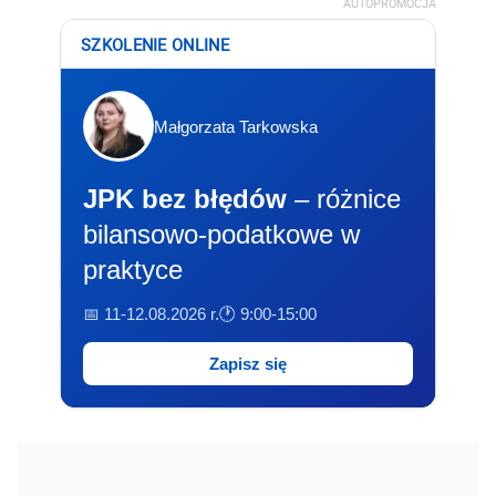
AUTOPROMOCJA
SZKOLENIE ONLINE
Małgorzata Tarkowska
JPK bez błędów
– różnice
bilansowo-podatkowe w
praktyce
📅 11-12.08.2026 r.
🕐 9:00-15:00
Zapisz się