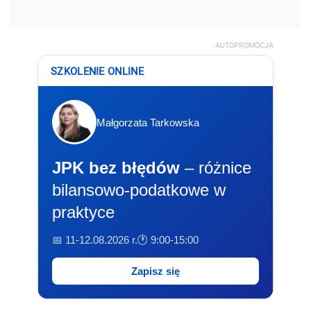
AUTOPROMOCJA
SZKOLENIE ONLINE
Małgorzata Tarkowska
JPK bez błędów
– różnice
bilansowo-podatkowe w
praktyce
📅 11-12.08.2026 r.
🕐 9:00-15:00
Zapisz się