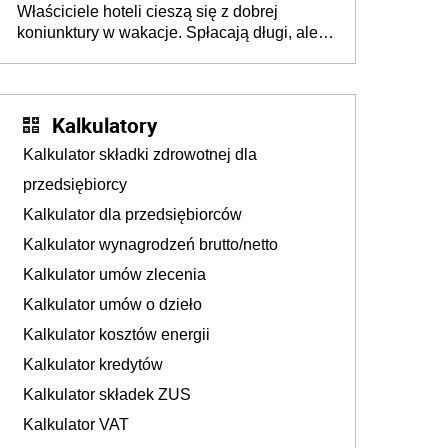
Właściciele hoteli cieszą się z dobrej
tam, gdzie wielu spędzi urlop po cichu
koniunktury w wakacje. Spłacają długi, ale
już martwią się, co będzie jesienią
Kalkulatory
Kalkulator składki zdrowotnej dla
przedsiębiorcy
Kalkulator dla przedsiębiorców
Kalkulator wynagrodzeń brutto/netto
Kalkulator umów zlecenia
Kalkulator umów o dzieło
Kalkulator kosztów energii
Kalkulator kredytów
Kalkulator składek ZUS
Kalkulator VAT