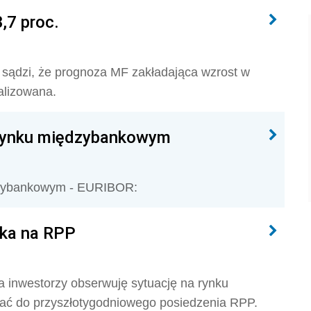
,7 proc.
a sądzi, że prognoza MF zakładająca wzrost w
alizowana.
rynku międzybankowym
dzybankowym - EURIBOR:
eka na RPP
 a inwestorzy obserwuję sytuację na rynku
ać do przyszłotygodniowego posiedzenia RPP.