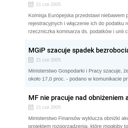
21 cze 2005
Komisja Europejska przedstawi niebawem pro
rejestracyjnych i włączenie ich do podatk
rzeczniczka komisarza ds. podatków i unii 
MGiP szacuje spadek bezrobocia
21 cze 2005
Ministerstwo Gospodarki i Pracy szacuje, ż
około 17,0 proc. - podano w komunikacie pr
MF nie pracuje nad obniżeniem 
21 cze 2005
Ministerstwo Finansów wyklucza obniżki akc
projektem rozporządzenia, które mogłoby to