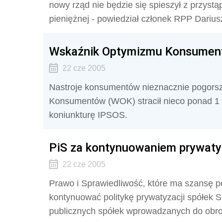
nowy rząd nie będzie się spieszył z przystą
pieniężnej - powiedział członek RPP Dariusz
Wskaźnik Optymizmu Konsument
22 cze 2005
Nastroje konsumentów nieznacznie pogorsz
Konsumentów (WOK) stracił nieco ponad 1 p
koniunkturę IPSOS.
PiS za kontynuowaniem prywaty
22 cze 2005
Prawo i Sprawiedliwość, które ma szansę 
kontynuować politykę prywatyzacji spółek 
publicznych spółek wprowadzanych do obrot