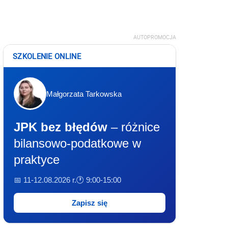
AUTOPROMOCJA
SZKOLENIE ONLINE
Małgorzata Tarkowska
JPK bez błędów
– różnice
bilansowo-podatkowe w
praktyce
📅 11-12.08.2026 r.
🕐 9:00-15:00
Zapisz się