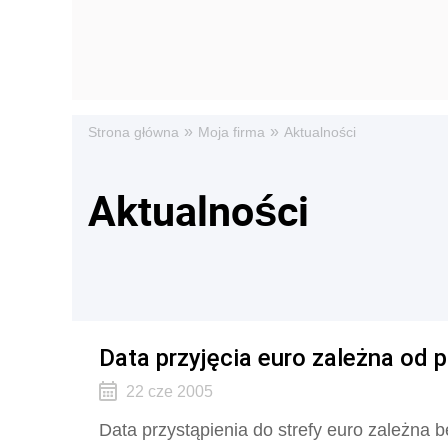
»
»
Strona główna
Moja firma
Aktualności
Aktualności
Data przyjęcia euro zależna od p
22 cze 2005
Data przystąpienia do strefy euro zależna bę