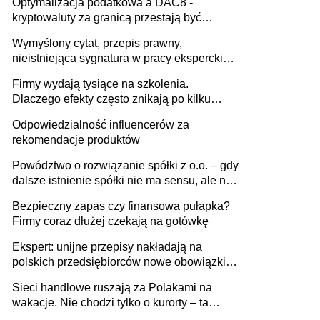
Optymalizacja podatkowa a DAC8 -
kryptowaluty za granicą przestają być
niewidoczne. I co dalej?
Wymyślony cytat, przepis prawny,
nieistniejąca sygnatura w pracy eksperckiej -
sam zakup ChatGPT to nie wdrożenie AI w
Firmy wydają tysiące na szkolenia.
firmie
Dlaczego efekty często znikają po kilku
tygodniach?
Odpowiedzialność influencerów za
rekomendacje produktów
Powództwo o rozwiązanie spółki z o.o. – gdy
dalsze istnienie spółki nie ma sensu, ale nie
wszyscy wspólnicy są tego zdania
Bezpieczny zapas czy finansowa pułapka?
Firmy coraz dłużej czekają na gotówkę
Ekspert: unijne przepisy nakładają na
polskich przedsiębiorców nowe obowiązki w
zakresie opakowań
Sieci handlowe ruszają za Polakami na
wakacje. Nie chodzi tylko o kurorty – ta
walka o portfele klientów dzieje się także