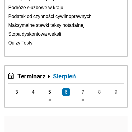
Podróże służbowe w kraju
Podatek od czynności cywilnoprawnych
Maksymalne stawki taksy notarialnej
Stopa dyskontowa weksli
Quizy Testy
Terminarz
Sierpień
3
4
5
6
7
8
9