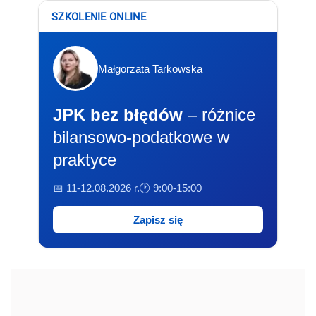
SZKOLENIE ONLINE
Małgorzata Tarkowska
JPK bez błędów
– różnice
bilansowo-podatkowe w
praktyce
📅 11-12.08.2026 r.
🕐 9:00-15:00
Zapisz się