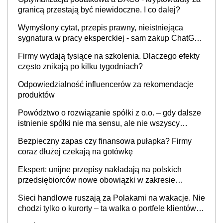
granicą przestają być niewidoczne. I co dalej?
Wymyślony cytat, przepis prawny, nieistniejąca
sygnatura w pracy eksperckiej - sam zakup ChatGPT
to nie wdrożenie AI w firmie
Firmy wydają tysiące na szkolenia. Dlaczego efekty
często znikają po kilku tygodniach?
Odpowiedzialność influencerów za rekomendacje
produktów
Powództwo o rozwiązanie spółki z o.o. – gdy dalsze
istnienie spółki nie ma sensu, ale nie wszyscy
wspólnicy są tego zdania
Bezpieczny zapas czy finansowa pułapka? Firmy
coraz dłużej czekają na gotówkę
Ekspert: unijne przepisy nakładają na polskich
przedsiębiorców nowe obowiązki w zakresie
opakowań
Sieci handlowe ruszają za Polakami na wakacje. Nie
chodzi tylko o kurorty – ta walka o portfele klientów
dzieje się także tam, gdzie wielu spędzi urlop po