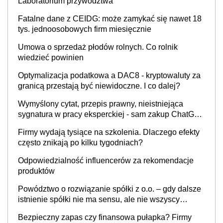
Laboratorium przywództwa
Fatalne dane z CEIDG: może zamykać się nawet 18
tys. jednoosobowych firm miesięcznie
Umowa o sprzedaż płodów rolnych. Co rolnik
wiedzieć powinien
Optymalizacja podatkowa a DAC8 - kryptowaluty za
granicą przestają być niewidoczne. I co dalej?
Wymyślony cytat, przepis prawny, nieistniejąca
sygnatura w pracy eksperckiej - sam zakup ChatGPT
to nie wdrożenie AI w firmie
Firmy wydają tysiące na szkolenia. Dlaczego efekty
często znikają po kilku tygodniach?
Odpowiedzialność influencerów za rekomendacje
produktów
Powództwo o rozwiązanie spółki z o.o. – gdy dalsze
istnienie spółki nie ma sensu, ale nie wszyscy
wspólnicy są tego zdania
Bezpieczny zapas czy finansowa pułapka? Firmy