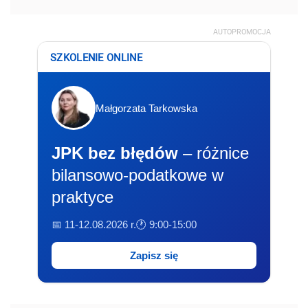
AUTOPROMOCJA
SZKOLENIE ONLINE
Małgorzata Tarkowska
JPK bez błędów
– różnice
bilansowo-podatkowe w
praktyce
📅 11-12.08.2026 r.
🕐 9:00-15:00
Zapisz się