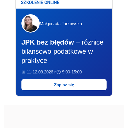
SZKOLENIE ONLINE
Małgorzata Tarkowska
JPK bez błędów
– różnice
bilansowo-podatkowe w
praktyce
📅 11-12.08.2026 r.
🕐 9:00-15:00
Zapisz się