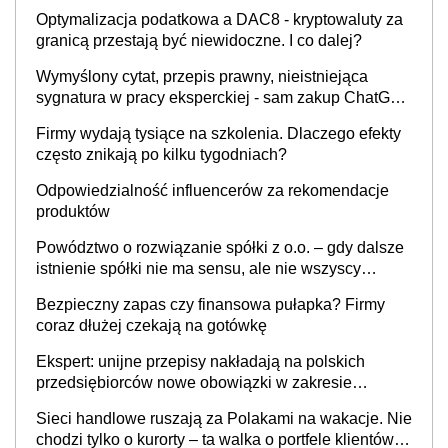
Optymalizacja podatkowa a DAC8 - kryptowaluty za
granicą przestają być niewidoczne. I co dalej?
Wymyślony cytat, przepis prawny, nieistniejąca
sygnatura w pracy eksperckiej - sam zakup ChatGPT
to nie wdrożenie AI w firmie
Firmy wydają tysiące na szkolenia. Dlaczego efekty
często znikają po kilku tygodniach?
Odpowiedzialność influencerów za rekomendacje
produktów
Powództwo o rozwiązanie spółki z o.o. – gdy dalsze
istnienie spółki nie ma sensu, ale nie wszyscy
wspólnicy są tego zdania
Bezpieczny zapas czy finansowa pułapka? Firmy
coraz dłużej czekają na gotówkę
Ekspert: unijne przepisy nakładają na polskich
przedsiębiorców nowe obowiązki w zakresie
opakowań
Sieci handlowe ruszają za Polakami na wakacje. Nie
chodzi tylko o kurorty – ta walka o portfele klientów