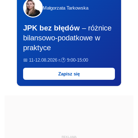
Małgorzata Tarkowska
JPK bez błędów
– różnice
bilansowo-podatkowe w
praktyce
📅 11-12.08.2026 r.
🕐 9:00-15:00
Zapisz się
REKLAMA